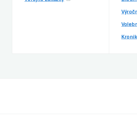
Výročn
Volebn
Kroni