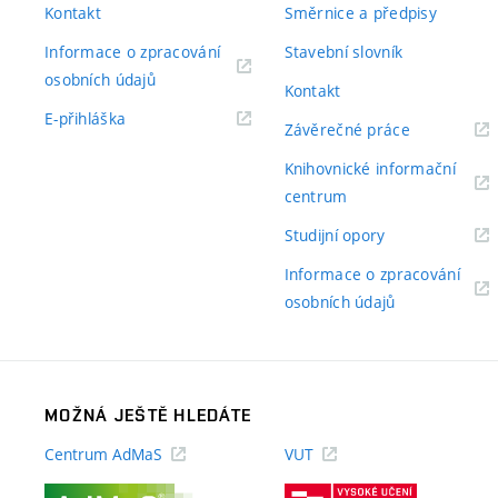
Kontakt
Směrnice a předpisy
Informace o zpracování
Stavební slovník
(externí
osobních údajů
Kontakt
odkaz)
(externí
E-přihláška
(externí
Závěrečné práce
odkaz)
odkaz)
Knihovnické informační
(externí
centrum
odkaz)
(externí
Studijní opory
odkaz)
Informace o zpracování
(externí
osobních údajů
odkaz)
MOŽNÁ JEŠTĚ HLEDÁTE
Centrum AdMaS
VUT
(externí
(externí