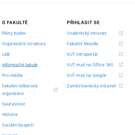
O FAKULTĚ
PŘIHLÁSIT SE
(externí
Plány budov
Studentský intranet
odkaz)
(externí
Organizační struktura
Fakultní Moodle
odkaz)
(externí
Lidé
VUT intraportál
odkaz)
(externí
Informační tabule
VUT mail na Office 365
odkaz)
(externí
Pro média
VUT mail na Google
odkaz)
(externí
Fakultní odborová
Zaměstnanecký intranet
(externí
odkaz)
organizace
odkaz)
Současnost
Historie
Sociální bezpečí