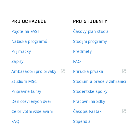
PRO UCHAZEČE
PRO STUDENTY
Pojďte na FAST
Časový plán studia
Nabídka programů
Studijní programy
Přijímačky
Předměty
Zápisy
FAQ
(externí
(externí
Ambasadoři pro prváky
Příručka prváka
odkaz)
odkaz)
Studium MSc.
Studium a práce v zahraničí
Přípravné kurzy
Studentské spolky
Den otevřených dveří
Pracovní nabídky
(externí
Celoživotní vzdělávání
Časopis Fasťák
odkaz)
FAQ
Stipendia