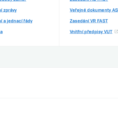
í zprávy
Veřejné dokumenty AS
í a jednací řády
Zasedání VR FAST
ka
Vnitřní předpisy VUT