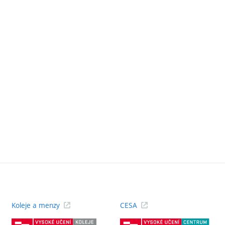
Koleje a menzy
CESA
(externí
(ext