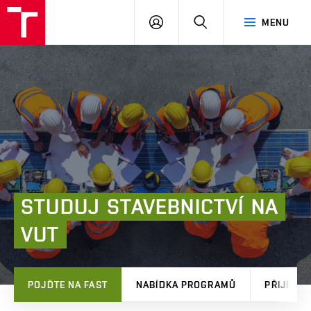
FAST
PŘIHLÁSIT
HLEDAT
MENU
VUT
SE
Brno
STUDUJ
STAVEBNICTVÍ
NA
VUT
POJĎTE NA FAST
NABÍDKA PROGRAMŮ
PŘIJÍMAČ