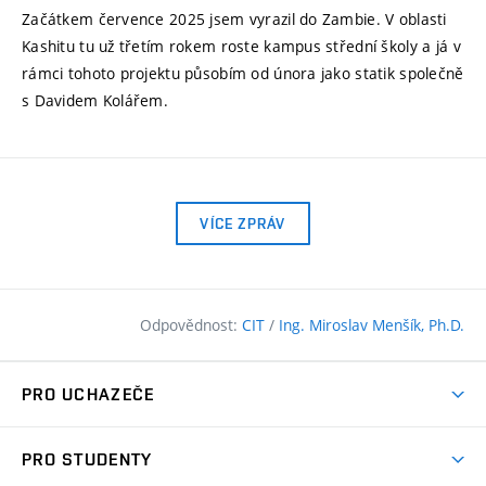
Začátkem července 2025 jsem vyrazil do Zambie. V oblasti
Kashitu tu už třetím rokem roste kampus střední školy a já v
rámci tohoto projektu působím od února jako statik společně
s Davidem Kolářem.
VÍCE ZPRÁV
Odpovědnost:
CIT
/
Ing. Miroslav Menšík, Ph.D.
PRO UCHAZEČE
Pojďte na FAST
PRO STUDENTY
Nabídka programů