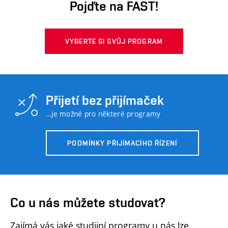
Pojďte na FAST!
VYBERTE SI SVŮJ PROGRAM
Přijetí bez přijímaček
…je možné pro některé programy
PODMÍNKY PŘIJÍMACÍHO ŘÍZENÍ
Co u nás můžete studovat?
Zajímá vás jaké studijní programy u nás lze