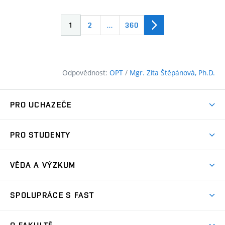
1
2
…
360
Odpovědnost:
OPT
/
Mgr. Zita Štěpánová, Ph.D.
PRO UCHAZEČE
Pojďte na FAST
PRO STUDENTY
Nabídka programů
Časový plán studia
Přijímačky
VĚDA A VÝZKUM
Studijní programy
Zápisy
Úspěchy
Předměty
SPOLUPRÁCE S FAST
(externí
Ambasadoři pro prváky
Licence a patenty
odkaz)
FAQ
Studium MSc.
Firemní spolupráce
Centra výzkumu