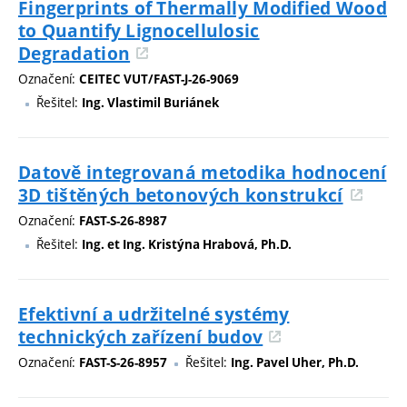
Fingerprints of Thermally Modified Wood
to Quantify Lignocellulosic
Degradation
Označení:
CEITEC VUT/FAST-J-26-9069
Řešitel:
Ing. Vlastimil Buriánek
Datově integrovaná metodika hodnocení
3D tištěných betonových konstrukcí
Označení:
FAST-S-26-8987
Řešitel:
Ing. et Ing. Kristýna Hrabová, Ph.D.
Efektivní a udržitelné systémy
technických zařízení budov
Označení:
Řešitel:
FAST-S-26-8957
Ing. Pavel Uher, Ph.D.