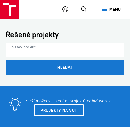
FAST
PŘIHLÁSIT
HLEDAT
MENU
VUT
SE
Brno
Řešené projekty
Název projektu
HLEDAT
Širší možnosti hledání projektů nabízí web VUT.
PROJEKTY NA VUT