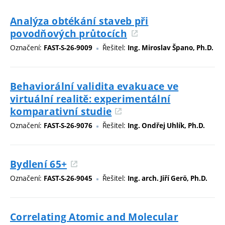
Analýza obtékání staveb při
povodňových průtocích
Označení:
Řešitel:
FAST-S-26-9009
Ing. Miroslav Špano, Ph.D.
Behaviorální validita evakuace ve
virtuální realitě: experimentální
komparativní studie
Označení:
Řešitel:
FAST-S-26-9076
Ing. Ondřej Uhlík, Ph.D.
Bydlení 65+
Označení:
Řešitel:
FAST-S-26-9045
Ing. arch. Jiří Gerö, Ph.D.
Correlating Atomic and Molecular