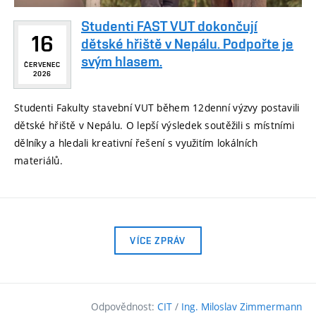
Studenti FAST VUT dokončují
16
dětské hřiště v Nepálu. Podpořte je
svým hlasem.
ČERVENEC
2026
Studenti Fakulty stavební VUT během 12denní výzvy postavili
dětské hřiště v Nepálu. O lepší výsledek soutěžili s místními
dělníky a hledali kreativní řešení s využitím lokálních
materiálů.
VÍCE ZPRÁV
Odpovědnost:
CIT
/
Ing. Miloslav Zimmermann