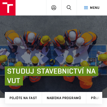
FAST
PŘIHLÁSIT
HLEDAT
MENU
VUT
SE
Brno
STUDUJ
STAVEBNICTVÍ
NA
VUT
POJĎTE NA FAST
NABÍDKA PROGRAMŮ
PŘIJÍMAČ