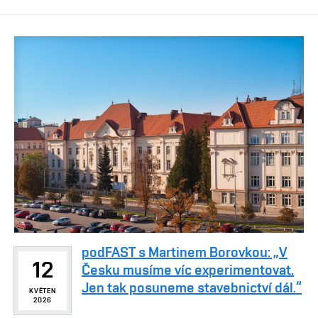
podFAST s Martinem Borovkou: „V
12
Česku musíme víc experimentovat.
Jen tak posuneme stavebnictví dál.“
KVĚTEN
2026