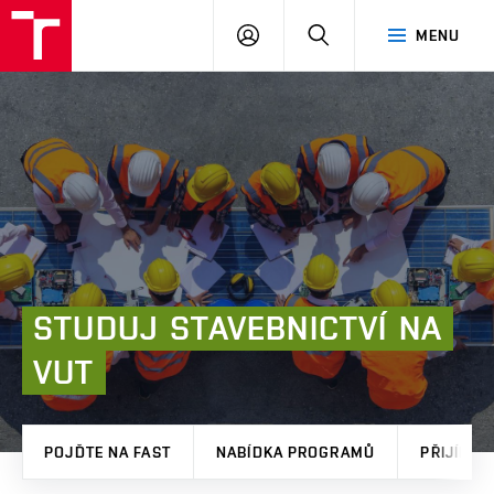
FAST
PŘIHLÁSIT
HLEDAT
MENU
VUT
SE
Brno
STUDUJ
STAVEBNICTVÍ
NA
VUT
POJĎTE NA FAST
NABÍDKA PROGRAMŮ
PŘIJÍMAČ