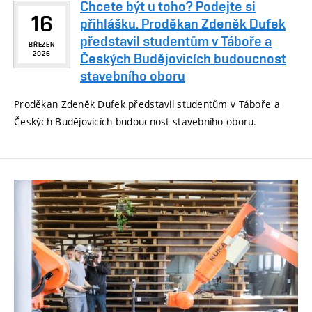
Chcete být u toho? Podejte si
16
přihlášku. Proděkan Zdeněk Dufek
představil studentům v Táboře a
BŘEZEN
2026
Českých Budějovicích budoucnost
stavebního oboru
Proděkan Zdeněk Dufek představil studentům v Táboře a
Českých Budějovicích budoucnost stavebního oboru.