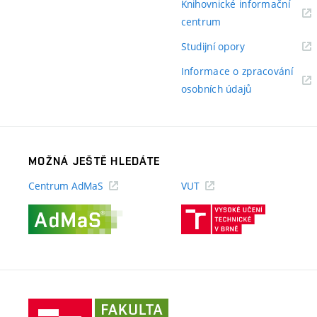
Knihovnické informační
(externí
centrum
odkaz)
(externí
Studijní opory
odkaz)
Informace o zpracování
(externí
osobních údajů
odkaz)
MOŽNÁ JEŠTĚ HLEDÁTE
Centrum AdMaS
VUT
(externí
(externí
odkaz)
odkaz)
Fakulta