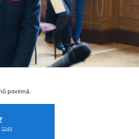
amů povinná.
Z
t
Z240