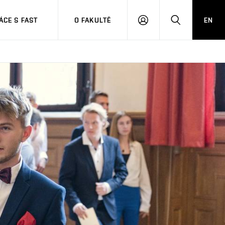
CE S FAST
O FAKULTĚ
EN
PŘIHLÁSIT
HLEDAT
SE