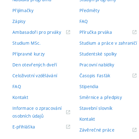
Přijímačky
Předměty
Zápisy
FAQ
(externí
(externí
Ambasadoři pro prváky
Příručka prváka
odkaz)
odkaz)
Studium MSc.
Studium a práce v zahraničí
Přípravné kurzy
Studentské spolky
Den otevřených dveří
Pracovní nabídky
(externí
Celoživotní vzdělávání
Časopis Fasťák
odkaz)
FAQ
Stipendia
Kontakt
Směrnice a předpisy
Informace o zpracování
Stavební slovník
(externí
osobních údajů
Kontakt
odkaz)
(externí
E-přihláška
(externí
Závěrečné práce
odkaz)
odkaz)