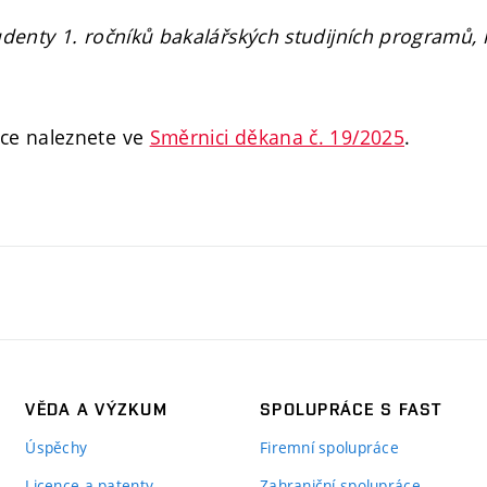
udenty 1. ročníků bakalářských studijních programů, k
ce naleznete ve
Směrnici děkana č. 19/2025
.
VĚDA A VÝZKUM
SPOLUPRÁCE S FAST
Úspěchy
Firemní spolupráce
Licence a patenty
Zahraniční spolupráce