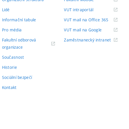
odkaz)
(externí
Lidé
VUT intraportál
odkaz)
(externí
Informační tabule
VUT mail na Office 365
odkaz)
(externí
Pro média
VUT mail na Google
odkaz)
(externí
Fakultní odborová
Zaměstnanecký intranet
(externí
odkaz)
organizace
odkaz)
Současnost
Historie
Sociální bezpečí
Kontakt