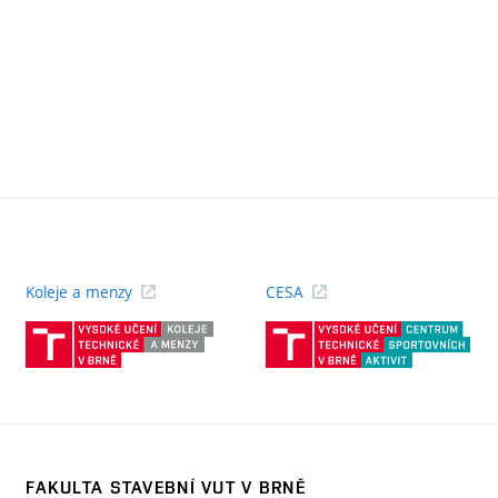
Koleje a menzy
CESA
(externí
(ext
odkaz)
odk
FAKULTA STAVEBNÍ VUT V BRNĚ