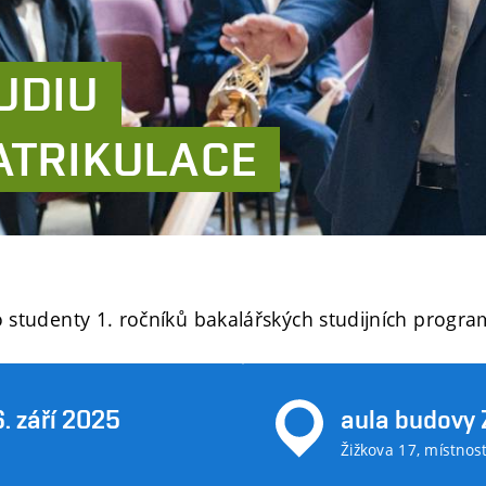
UDIU
ATRIKULACE
o studenty 1. ročníků bakalářských studijních progr
. září 2025
aula budovy 
Žižkova 17, místnos