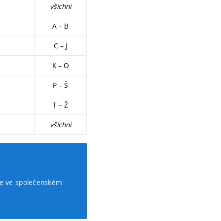
všichni
A – B
C – J
K – O
P – Š
T – Ž
všichni
se ve společenském