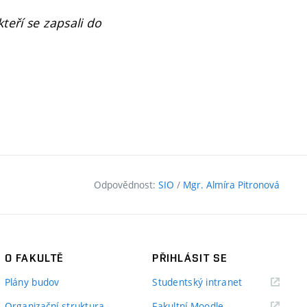
teří se zapsali do
Odpovědnost:
SIO
/
Mgr. Almíra Pitronová
O FAKULTĚ
PŘIHLÁSIT SE
(externí
Plány budov
Studentský intranet
odkaz)
(externí
Organizační struktura
Fakultní Moodle