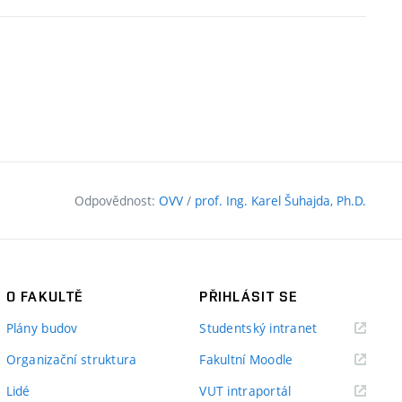
Odpovědnost:
OVV
/
prof. Ing. Karel Šuhajda, Ph.D.
O FAKULTĚ
PŘIHLÁSIT SE
(externí
Plány budov
Studentský intranet
odkaz)
(externí
Organizační struktura
Fakultní Moodle
odkaz)
(externí
Lidé
VUT intraportál