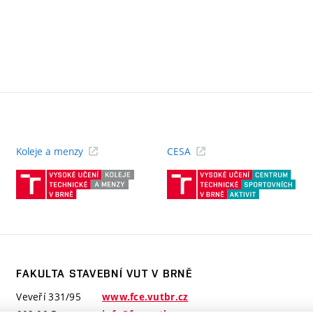
Koleje a menzy
CESA
(externí
(ext
odkaz)
odk
FAKULTA STAVEBNÍ VUT V BRNĚ
Veveří 331/95
www.fce.vutbr.cz