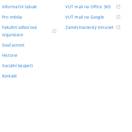
odkaz)
(externí
Informační tabule
VUT mail na Office 365
odkaz)
(externí
Pro média
VUT mail na Google
odkaz)
(externí
Fakultní odborová
Zaměstnanecký intranet
(externí
odkaz)
organizace
odkaz)
Současnost
Historie
Sociální bezpečí
Kontakt