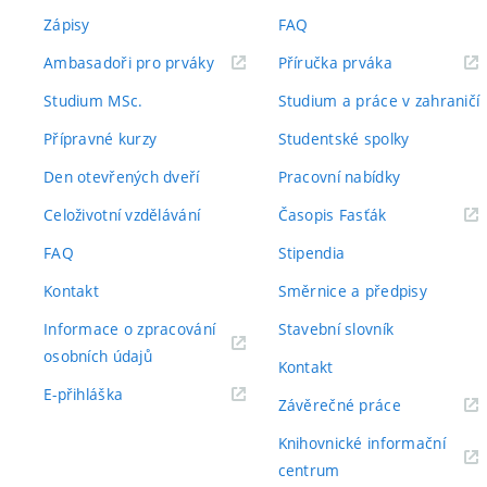
Zápisy
FAQ
(externí
(externí
Ambasadoři pro prváky
Příručka prváka
odkaz)
odkaz)
Studium MSc.
Studium a práce v zahraničí
Přípravné kurzy
Studentské spolky
Den otevřených dveří
Pracovní nabídky
(externí
Celoživotní vzdělávání
Časopis Fasťák
odkaz)
FAQ
Stipendia
Kontakt
Směrnice a předpisy
Informace o zpracování
Stavební slovník
(externí
osobních údajů
Kontakt
odkaz)
(externí
E-přihláška
(externí
Závěrečné práce
odkaz)
odkaz)
Knihovnické informační
(externí
centrum