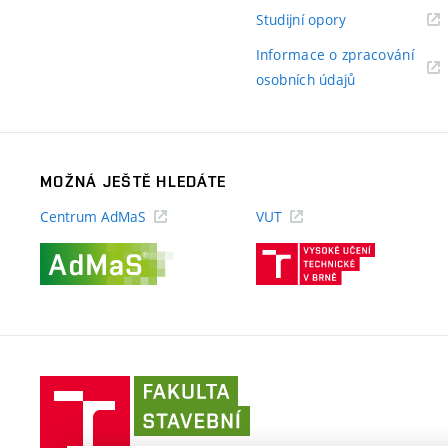
odkaz)
(externí
Studijní opory
odkaz)
Informace o zpracování
(externí
osobních údajů
odkaz)
MOŽNÁ JEŠTĚ HLEDÁTE
Centrum AdMaS
VUT
(externí
(externí
odkaz)
odkaz)
Fakulta
stavební
VUT