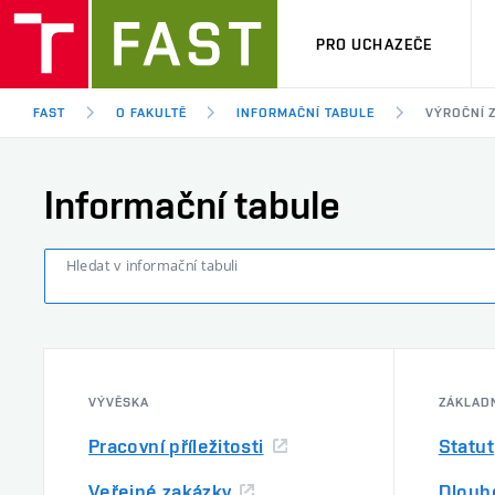
PRO UCHAZEČE
FAST
O FAKULTĚ
INFORMAČNÍ TABULE
VÝROČNÍ 
Informační tabule
Hledat v informační tabuli
VÝVĚSKA
ZÁKLAD
Pracovní příležitosti
Statut
Veřejné zakázky
Dlouh