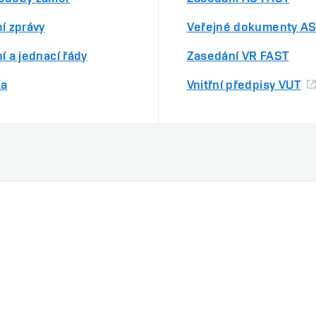
í zprávy
Veřejné dokumenty AS
í a jednací řády
Zasedání VR FAST
ka
Vnitřní předpisy VUT