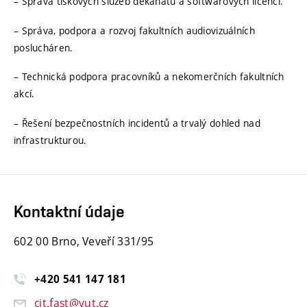
– Správa tiskových služeb děkanátu a softwarových licencí.
– Správa, podpora a rozvoj fakultních audiovizuálních
poslucháren.
– Technická podpora pracovníků a nekomerčních fakultních
akcí.
– Řešení bezpečnostních incidentů a trvalý dohled nad
infrastrukturou.
Kontaktní údaje
602 00 Brno, Veveří 331/95
+420
541
147
181
cit.fast@vut.cz