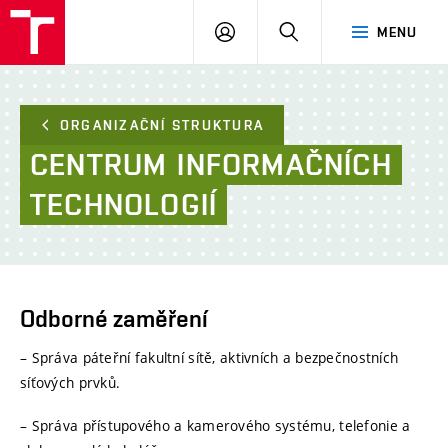
FAST
PŘIHLÁSIT
HLEDAT
MENU
VUT
SE
Brno
ORGANIZAČNÍ STRUKTURA
CENTRUM
INFORMAČNÍCH
TECHNOLOGIÍ
Odborné zaměření
– Správa páteřní fakultní sítě, aktivních a bezpečnostních
síťových prvků.
– Správa přístupového a kamerového systému, telefonie a