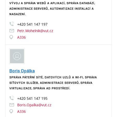
VÝVOJ A SPRÁVA WEBŮ A APLIKACÍ, SPRÁVA DATABÁZÍ,
ADMINISTRACE SERVERŮ, AUTOMATIZACE INSTALACÍ A
NASAZENÍ.
+420
541
147
197
Petr.Mohelnik@vut.cz
A336
Boris Opálka
SPRÁVA PÁTEŘNÍ SÍTĚ, DATOVÝCH UZLŮ A WI-FI, SPRÁVA
SÍŤOVÝCH SLUŽEB, ADMINISTRACE SERVERŮ, SPRÁVA
VIRTUALIZACE, SPRÁVA AD PROSTŘEDÍ.
+420
541
147
195
Boris.Opalka@vut.cz
A336