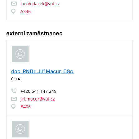
Jan.Vodacek@vut.cz
A336
externí zaměstnanec
doc. RNDr. Jiří Macur, CSc.
ČLEN
+420
541
147
249
jiri.macur@vut.cz
B406