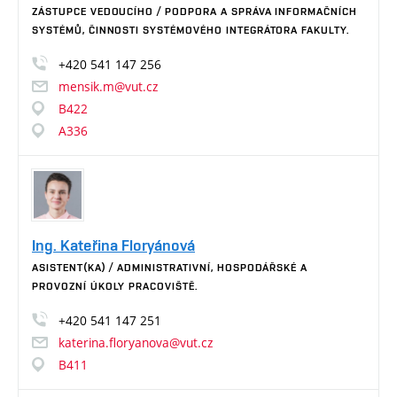
ZÁSTUPCE VEDOUCÍHO / PODPORA A SPRÁVA INFORMAČNÍCH
SYSTÉMŮ, ČINNOSTI SYSTÉMOVÉHO INTEGRÁTORA FAKULTY.
+420
541
147
256
mensik.m@vut.cz
B422
A336
Ing. Kateřina Floryánová
ASISTENT(KA) / ADMINISTRATIVNÍ, HOSPODÁŘSKÉ A
PROVOZNÍ ÚKOLY PRACOVIŠTĚ.
+420
541
147
251
katerina.floryanova@vut.cz
B411