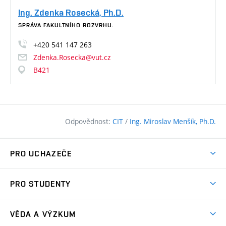
Ing. Zdenka Rosecká, Ph.D.
SPRÁVA FAKULTNÍHO ROZVRHU.
+420
541
147
263
Zdenka.Rosecka@vut.cz
B421
Odpovědnost:
CIT
/
Ing. Miroslav Menšík, Ph.D.
PRO UCHAZEČE
Pojďte na FAST
PRO STUDENTY
Nabídka programů
Časový plán studia
Přijímačky
VĚDA A VÝZKUM
Studijní programy