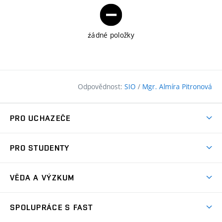
źádné položky
Odpovědnost:
SIO
/
Mgr. Almíra Pitronová
PRO UCHAZEČE
Pojďte na FAST
PRO STUDENTY
Nabídka programů
Časový plán studia
Přijímačky
VĚDA A VÝZKUM
Studijní programy
Zápisy
Úspěchy
Předměty
SPOLUPRÁCE S FAST
(externí
Ambasadoři pro prváky
Licence a patenty
odkaz)
FAQ