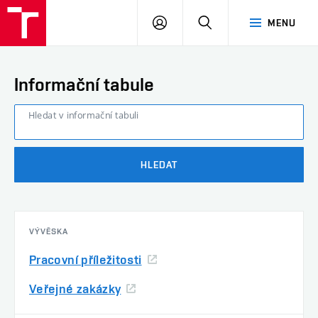
FAST
PŘIHLÁSIT
HLEDAT
MENU
VUT
SE
Brno
Informační tabule
Hledat v informační tabuli
HLEDAT
VÝVĚSKA
Pracovní příležitosti
Veřejné zakázky