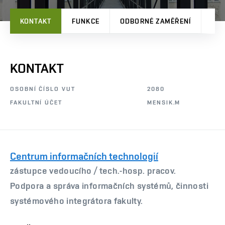
KONTAKT
FUNKCE
ODBORNÉ ZAMĚŘENÍ
TVŮ
KONTAKT
OSOBNÍ ČÍSLO VUT
2080
FAKULTNÍ ÚČET
MENSIK.M
Centrum informačních technologií
zástupce vedoucího /
tech.-hosp. pracov.
Podpora a správa informačních systémů, činnosti
systémového integrátora fakulty.