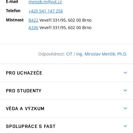
E-mail
mensik.m@vut.cz
Telefon
+420
541
147
256
Místnost
B422
Veveří 331/95, 602 00 Brno
A336
Veveří 331/95, 602 00 Brno
Odpovědnost:
CIT
/
Ing. Miroslav Menšík, Ph.D.
PRO UCHAZEČE
Pojďte na FAST
PRO STUDENTY
Nabídka programů
Časový plán studia
Přijímačky
VĚDA A VÝZKUM
Studijní programy
Zápisy
Úspěchy
Předměty
SPOLUPRÁCE S FAST
(externí
Ambasadoři pro prváky
Licence a patenty