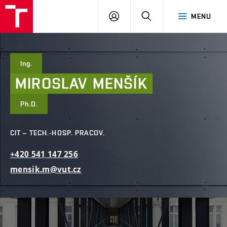
FAST
PŘIHLÁSIT
HLEDAT
MENU
VUT
SE
Brno
Ing.
MIROSLAV
MENŠÍK
Ph.D.
CIT – TECH.-HOSP. PRACOV.
+420
541
147
256
mensik.m@vut.cz