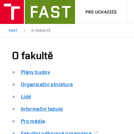
PRO UCHAZEČE
FAST
O FAKULTĚ
O fakultě
Plány budov
Organizační struktura
Lidé
Informační tabule
Pro média
Fakultní odborová organizace