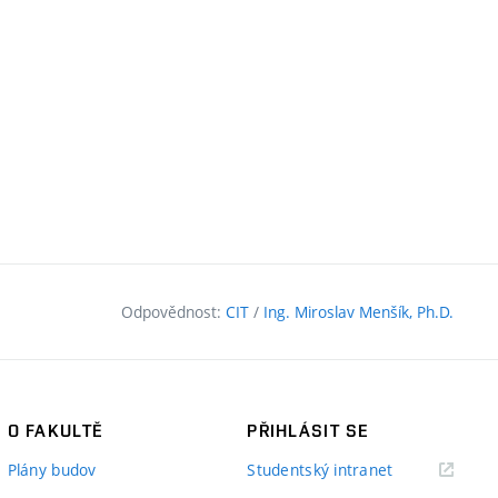
Odpovědnost:
CIT
/
Ing. Miroslav Menšík, Ph.D.
O FAKULTĚ
PŘIHLÁSIT SE
(externí
Plány budov
Studentský intranet
odkaz)