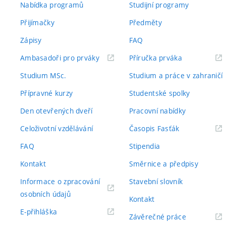
Nabídka programů
Studijní programy
Přijímačky
Předměty
Zápisy
FAQ
(externí
(externí
Ambasadoři pro prváky
Příručka prváka
odkaz)
odkaz)
Studium MSc.
Studium a práce v zahraničí
Přípravné kurzy
Studentské spolky
Den otevřených dveří
Pracovní nabídky
(externí
Celoživotní vzdělávání
Časopis Fasťák
odkaz)
FAQ
Stipendia
Kontakt
Směrnice a předpisy
Informace o zpracování
Stavební slovník
(externí
osobních údajů
Kontakt
odkaz)
(externí
E-přihláška
(externí
Závěrečné práce
odkaz)