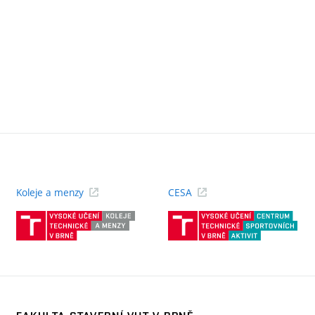
Koleje a menzy
CESA
(externí
(ext
odkaz)
odk