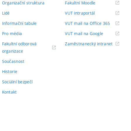
(externí
Organizační struktura
Fakultní Moodle
odkaz)
(externí
Lidé
VUT intraportál
odkaz)
(externí
Informační tabule
VUT mail na Office 365
odkaz)
(externí
Pro média
VUT mail na Google
odkaz)
(externí
Fakultní odborová
Zaměstnanecký intranet
(externí
odkaz)
organizace
odkaz)
Současnost
Historie
Sociální bezpečí
Kontakt