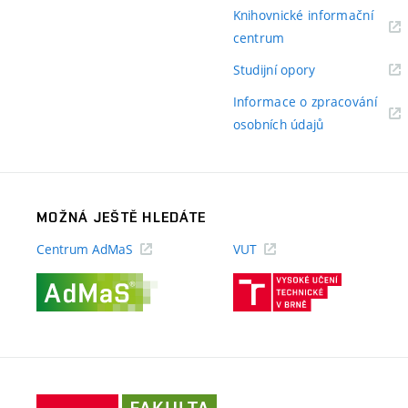
odkaz)
Knihovnické informační
(externí
centrum
odkaz)
(externí
Studijní opory
odkaz)
Informace o zpracování
(externí
osobních údajů
odkaz)
MOŽNÁ JEŠTĚ HLEDÁTE
Centrum AdMaS
VUT
(externí
(externí
odkaz)
odkaz)
Fakulta