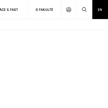
CE S FAST
O FAKULTĚ
EN
PŘIHLÁSIT
HLEDAT
SE