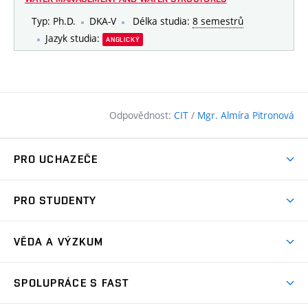
Typ: Ph.D.
DKA-V
Délka studia:
8 semestrů
Jazyk studia:
ANGLICKÝ
Odpovědnost:
CIT
/
Mgr. Almíra Pitronová
PRO UCHAZEČE
Pojďte na FAST
PRO STUDENTY
Nabídka programů
Časový plán studia
Přijímačky
VĚDA A VÝZKUM
Studijní programy
Zápisy
Úspěchy
Předměty
SPOLUPRÁCE S FAST
(externí
Ambasadoři pro prváky
Licence a patenty
odkaz)
FAQ