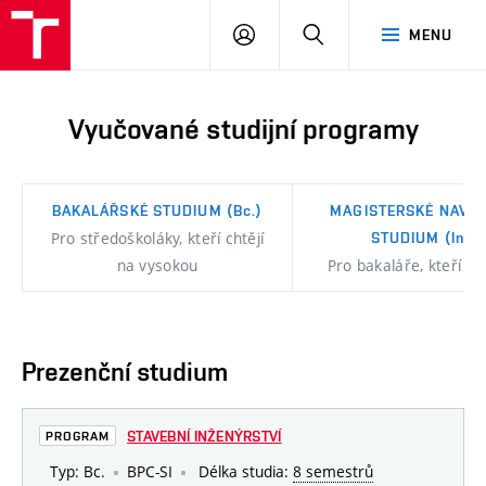
FAST
PŘIHLÁSIT
HLEDAT
MENU
VUT
SE
Brno
Vyučované studijní programy
BAKALÁŘSKÉ STUDIUM
(Bc.)
MAGISTERSKÉ NAVAZ
Pro středoškoláky, kteří chtějí
STUDIUM
(Ing.)
na vysokou
Pro bakaláře, kteří cht
Prezenční studium
STAVEBNÍ INŽENÝRSTVÍ
PROGRAM
Typ: Bc.
BPC-SI
Délka studia:
8 semestrů