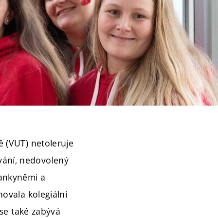
ě (VUT) netoleruje
vání, nedovolený
nankyněmi a
novala kolegiální
 se také zabývá