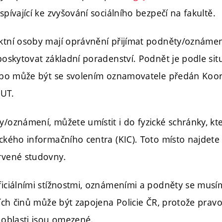
pívající ke zvyšování sociálního bezpečí na fakultě.
tní osoby mají oprávnění přijímat podněty/oznámen
poskytovat základní poradenství. Podnět je podle si
ebo může být se svolením oznamovatele předán Koor
VUT.
oznámení, můžete umístit i do fyzické schránky, kte
ckého informačního centra (KIC). Toto místo najdete
rvené studovny.
iciálními stížnostmi, oznámeními a podněty se musí
ích činů může být zapojena Policie ČR, protože pravo
 oblasti jsou omezené.