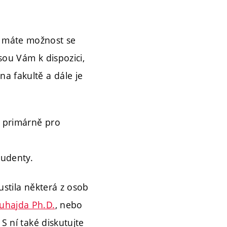
, máte možnost se
sou Vám k dispozici,
a fakultě a dále je
, primárně pro
tudenty.
ustila některá z osob
Šuhajda Ph.D.
, nebo
S ní také diskutujte