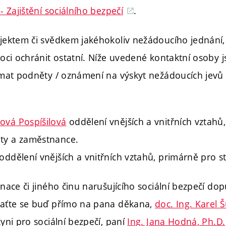
- Zajištění sociálního bezpečí
.
jektem či svědkem jakéhokoliv nežádoucího jednání
oci ochránit ostatní. Níže uvedené kontaktní osoby j
mat podněty / oznámení na výskyt nežádoucích jevů n
ová Pospíšilová
oddělení vnějších a vnitřních vztahů
nty a zaměstnance.
oddělení vnějších a vnitřních vztahů, primárně pro s
nace či jiného činu narušujícího sociální bezpečí dop
raťte se buď přímo na pana děkana,
doc. Ing. Karel 
yni pro sociální bezpečí, paní
Ing. Jana Hodná, Ph.D.