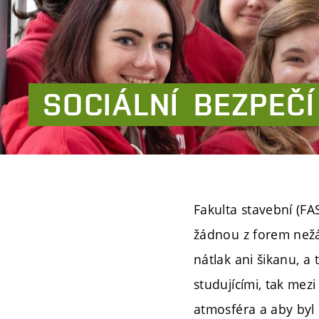
SOCIÁLNÍ
BEZPEČÍ
Fakulta stavební (FA
žádnou z forem nežá
nátlak ani šikanu, a
studujícími, tak mezi
atmosféra a aby by