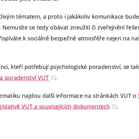
citlivým tématem, a proto i jakákoliv komunikace bud
Nemusíte se tedy obávat zneužití či zveřejnění řešen
ispíváte k sociálně bezpečné atmosféře nejen na naší
anci, kteří potřebují psychologické poradenství, se t
a poradenství VUT
.
lematiku najdou další informace na stránkách VUT o
gislativě VUT a souvisejících dokumentech
.