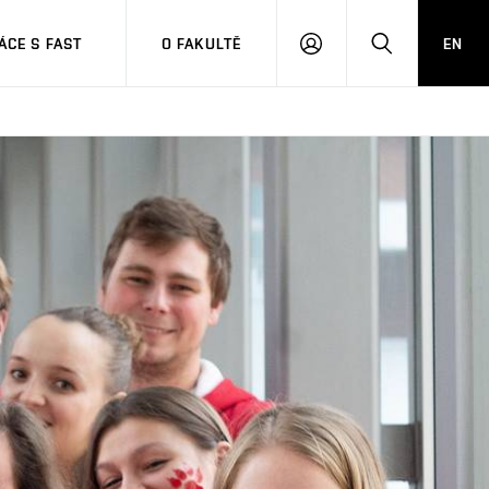
CE S FAST
O FAKULTĚ
EN
PŘIHLÁSIT
HLEDAT
SE