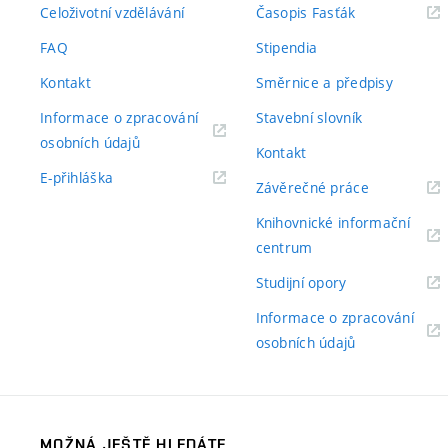
(externí
Celoživotní vzdělávání
Časopis Fasťák
odkaz)
FAQ
Stipendia
Kontakt
Směrnice a předpisy
Informace o zpracování
Stavební slovník
(externí
osobních údajů
Kontakt
odkaz)
(externí
E-přihláška
(externí
Závěrečné práce
odkaz)
odkaz)
Knihovnické informační
(externí
centrum
odkaz)
(externí
Studijní opory
odkaz)
Informace o zpracování
(externí
osobních údajů
odkaz)
MOŽNÁ JEŠTĚ HLEDÁTE