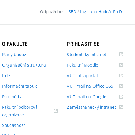
Odpovědnost:
SED
/
Ing. Jana Hodná, Ph.D.
O FAKULTĚ
PŘIHLÁSIT SE
(externí
Plány budov
Studentský intranet
odkaz)
(externí
Organizační struktura
Fakultní Moodle
odkaz)
(externí
Lidé
VUT intraportál
odkaz)
(externí
Informační tabule
VUT mail na Office 365
odkaz)
(externí
Pro média
VUT mail na Google
odkaz)
(externí
Fakultní odborová
Zaměstnanecký intranet
(externí
odkaz)
organizace
odkaz)
Současnost