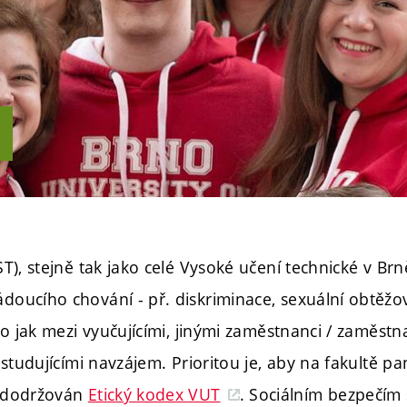
ST), stejně tak jako celé Vysoké učení technické v Brn
doucího chování - př. diskriminace, sexuální obtěžo
 to jak mezi vyučujícími, jinými zaměstnanci / zaměst
 studujícími navzájem. Prioritou je, aby na fakultě pa
l dodržován
Etický kodex VUT
. Sociálním bezpečím