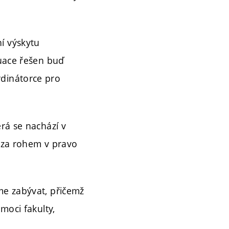
í výskytu
tuace řešen buď
dinátorce pro
rá se nachází v
 za rohem v pravo
me zabývat, přičemž
moci fakulty,