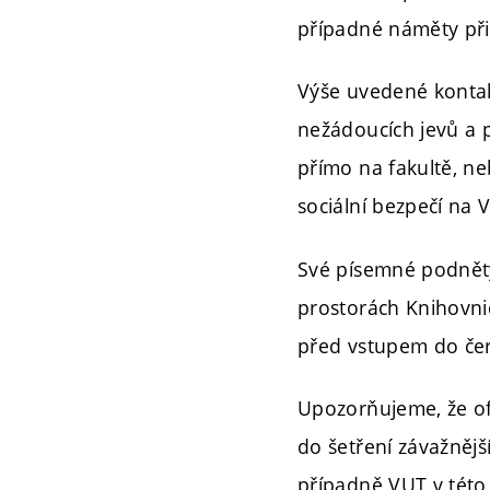
případné náměty přis
Výše uvedené kontak
nežádoucích jevů a 
přímo na fakultě, n
sociální bezpečí na 
Své písemné podněty/
prostorách Knihovni
před vstupem do če
Upozorňujeme, že of
do šetření závažnějš
případně VUT v této