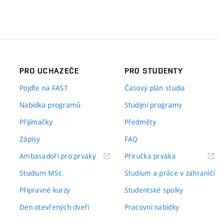
PRO UCHAZEČE
PRO STUDENTY
Pojďte na FAST
Časový plán studia
Nabídka programů
Studijní programy
Přijímačky
Předměty
Zápisy
FAQ
(externí
(externí
Ambasadoři pro prváky
Příručka prváka
odkaz)
odkaz)
Studium MSc.
Studium a práce v zahraničí
Přípravné kurzy
Studentské spolky
Den otevřených dveří
Pracovní nabídky