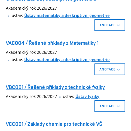
Akademický rok 2026/2027
ústav:
Ústav matematiky a deskriptivní geometrie
ANOTACE
Eukleidovské konstrukce v rovině, shodná a podobná zobrazení
VAC004 / Řešené příklady z Matematiky 1
v rovině, konstrukce elipsy na základě ohniskových vlastností,
základy stereometrie, základy rovnoběžného a středového
Akademický rok 2026/2027
promítání, perspektivní afinita, perspektivní kolineace, křivka
ústav:
Ústav matematiky a deskriptivní geometrie
afinní ke kružnici. kótované promítání, základy kolmé
ANOTACE
axonometrie.
Opakování potřebných pojmů a metod ze středoškolské
VBC001 / Řešené příklady z technické fyziky
matematiky, elementární funkce a jejich grafy, základy
diferenciálního počtu, úvod do lineární algebry, analytická
Akademický rok 2026/2027
ústav:
Ústav fyziky
geometrie. Výuka se v tomto předmětu přizpůsobuje látce
ANOTACE
probírané v základním povinném kurzu matematiky v tomto
semestru a také požadavkům studentů.
Předmět je zaměřený na doplnění a rozšíření znalostí z
VCC001 / Základy chemie pro technické VŠ
technické fyziky. Tento volitelný předmět slouží jako podpora