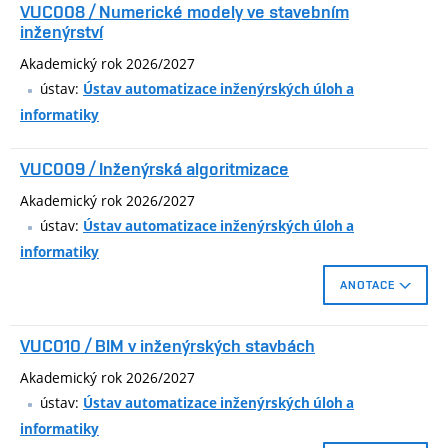
VUC008 / Numerické modely ve stavebním
aspekty 3D tisku, generativního a parametrického designu, a
inženýrství
3D měření, které tvoří jeden z pilířů technologiií pro stavebnictví
Akademický rok 2026/2027
4.0. Studenti se postupně seznámí s úskalími internetových
ústav:
Ústav automatizace inženýrských úloh a
zdrojů modelů, zpracováním mračen bodů z 3D skenerů až po
informatiky
vlastní algoritmizaci instrukcí pro 3D tiskárny (G-code), která
významě posune jejich tvůrčí svobodu a efektivitu, ať už při
VUC009 / Inženýrská algoritmizace
tvorbě modelů, funkčních prototypů či negativních forem.
Akademický rok 2026/2027
ústav:
Ústav automatizace inženýrských úloh a
informatiky
ANOTACE
Základy algoritmizace pro technicky orientované uživatele s
VUC010 / BIM v inženýrských stavbách
využitím běžně dostupných integrovaných programovacích
nástrojů.
Akademický rok 2026/2027
Aplikace elementárních numerických metod při simulaci a
ústav:
Ústav automatizace inženýrských úloh a
vizualizaci jednoduchých soustav z oblasti mechaniky,
informatiky