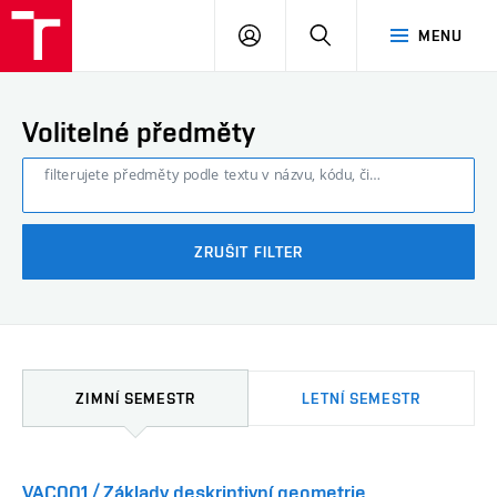
FAST
PŘIHLÁSIT
HLEDAT
MENU
VUT
SE
Brno
Volitelné předměty
filterujete předměty podle textu v názvu, kódu, či obsahu...
ZRUŠIT FILTER
ZIMNÍ SEMESTR
LETNÍ SEMESTR
VAC001 / Základy deskriptivní geometrie