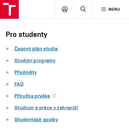
FAST
PŘIHLÁSIT
HLEDAT
MENU
VUT
SE
Brno
Pro studenty
Časový plán studia
Studijní programy
Předměty
FAQ
Příručka prváka
Studium a práce v zahraničí
Studentské spolky