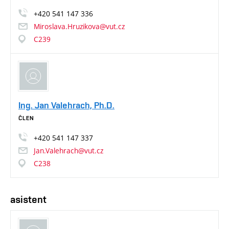
+420
541
147
336
Miroslava.Hruzikova@vut.cz
C239
Ing. Jan Valehrach, Ph.D.
ČLEN
+420
541
147
337
Jan.Valehrach@vut.cz
C238
asistent