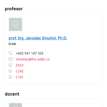
profesor
prof. Ing. Jaroslav Smutný, Ph.D.
ČLEN
+420
541
147
325
smutny.j@fce.vutbr.cz
Z253
C242
C161
docent