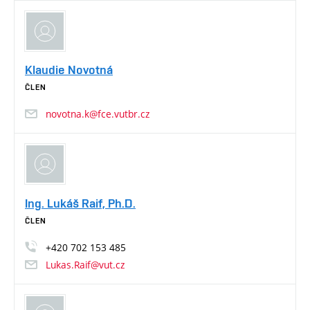
Klaudie Novotná
ČLEN
novotna.k@fce.vutbr.cz
Ing. Lukáš Raif, Ph.D.
ČLEN
+420
702
153
485
Lukas.Raif@vut.cz