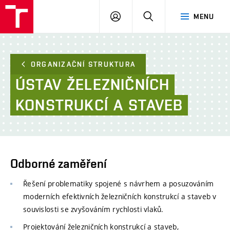
FAST
PŘIHLÁSIT
HLEDAT
MENU
VUT
SE
Brno
ORGANIZAČNÍ STRUKTURA
ÚSTAV
ŽELEZNIČNÍCH
KONSTRUKCÍ
A
STAVEB
Odborné zaměření
Řešení problematiky spojené s návrhem a posuzováním
moderních efektivních železničních konstrukcí a staveb v
souvislosti se zvyšováním rychlosti vlaků.
Projektování železničních konstrukcí a staveb,