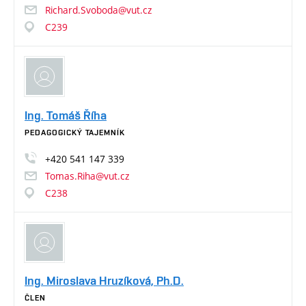
Richard.Svoboda@vut.cz
C239
Ing. Tomáš Říha
PEDAGOGICKÝ TAJEMNÍK
+420
541
147
339
Tomas.Riha@vut.cz
C238
Ing. Miroslava Hruzíková, Ph.D.
ČLEN