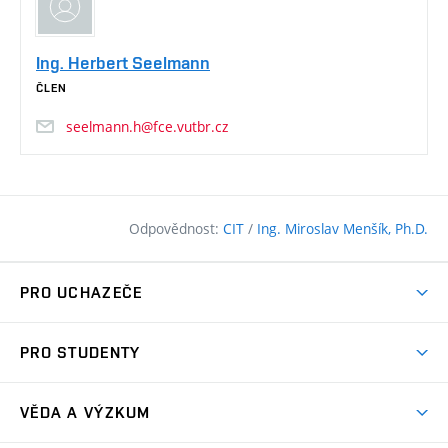
Ing. Herbert Seelmann
ČLEN
seelmann.h@fce.vutbr.cz
Odpovědnost:
CIT
/
Ing. Miroslav Menšík, Ph.D.
PRO UCHAZEČE
Pojďte na FAST
PRO STUDENTY
Nabídka programů
Časový plán studia
Přijímačky
VĚDA A VÝZKUM
Studijní programy
Zápisy