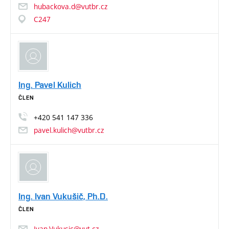
hubackova.d@vutbr.cz
C247
Ing. Pavel Kulich
ČLEN
+420
541
147
336
pavel.kulich@vutbr.cz
Ing. Ivan Vukušič, Ph.D.
ČLEN
Ivan.Vukusic@vut.cz