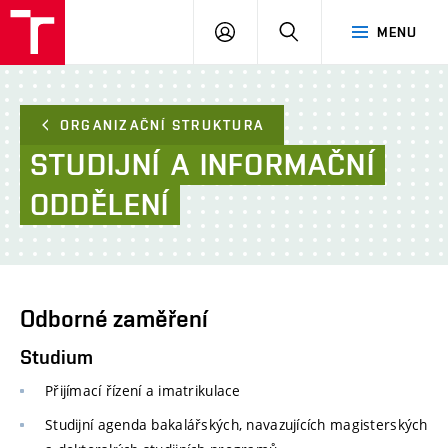
FAST
PŘIHLÁSIT
HLEDAT
MENU
VUT
SE
Brno
ORGANIZAČNÍ STRUKTURA
STUDIJNÍ
A
INFORMAČNÍ
ODDĚLENÍ
Odborné zaměření
Studium
Přijímací řízení a imatrikulace
Studijní agenda bakalářských, navazujících magisterských