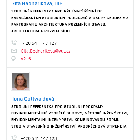
Gita Bednaříková, DiS.
STUDIJNÍ REFERENTKA PRO PŘIJÍMACÍ ŘÍZENÍ DO
BAKALÁŘSKÝCH STUDIJNÍCH PROGRAMŮ A OBORY GEODÉZIE A
KARTOGRAFIE, ARCHITEKTURA POZEMNÍCH STAVEB,
ARCHITEKTURA A ROZVOJ SÍDEL
+420
541
147
127
Gita.Bednarikova@vut.cz
A216
Ilona Gottwaldová
STUDIJNÍ REFERENTKA PRO STUDIJNÍ PROGRAMY
ENVIRONMENTÁLNĚ VYSPĚLÉ BUDOVY, MĚSTSKÉ INŽENÝRSTVÍ,
ENVIRONMENTÁLNÍ INŽENÝRSTVÍ, KOMBINOVANOU FORMU
STUDIA STAVEBNÍHO INŽENÝRSTVÍ; PROSPĚCHOVÁ STIPENDIA
+420
541
147
123