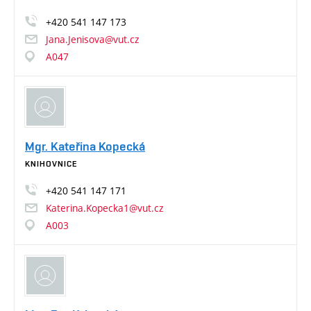
+420
541
147
173
Jana.Jenisova@vut.cz
A047
Mgr. Kateřina Kopecká
KNIHOVNICE
+420
541
147
171
Katerina.Kopecka1@vut.cz
A003