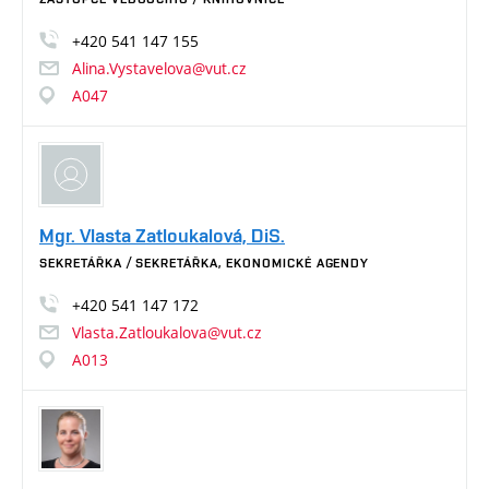
+420
541
147
155
Alina.Vystavelova@vut.cz
A047
Mgr. Vlasta Zatloukalová, DiS.
SEKRETÁŘKA / SEKRETÁŘKA, EKONOMICKÉ AGENDY
+420
541
147
172
Vlasta.Zatloukalova@vut.cz
A013