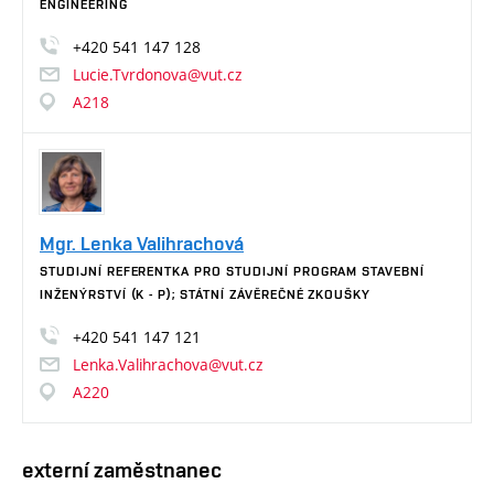
ENGINEERING
+420
541
147
128
Lucie.Tvrdonova@vut.cz
A218
Mgr. Lenka Valihrachová
STUDIJNÍ REFERENTKA PRO STUDIJNÍ PROGRAM STAVEBNÍ
INŽENÝRSTVÍ (K - P); STÁTNÍ ZÁVĚREČNÉ ZKOUŠKY
+420
541
147
121
Lenka.Valihrachova@vut.cz
A220
externí zaměstnanec