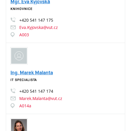
Mgr. Eva Kyjovská
KNIHOVNICE
+420
541
147
175
Eva.Kyjovska@vut.cz
A003
Ing. Marek Malanta
IT SPECIALISTA
+420
541
147
174
Marek.Malanta@vut.cz
A014a