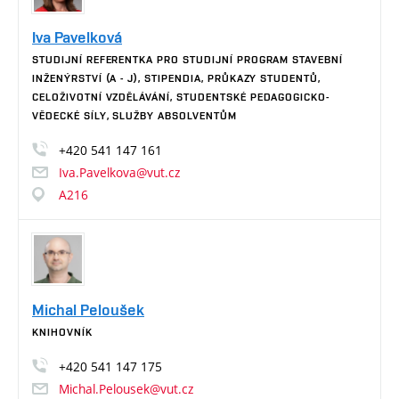
Iva Pavelková
STUDIJNÍ REFERENTKA PRO STUDIJNÍ PROGRAM STAVEBNÍ
INŽENÝRSTVÍ (A - J), STIPENDIA, PRŮKAZY STUDENTŮ,
CELOŽIVOTNÍ VZDĚLÁVÁNÍ, STUDENTSKÉ PEDAGOGICKO-
VĚDECKÉ SÍLY, SLUŽBY ABSOLVENTŮM
+420
541
147
161
Iva.Pavelkova@vut.cz
A216
Michal Peloušek
KNIHOVNÍK
+420
541
147
175
Michal.Pelousek@vut.cz