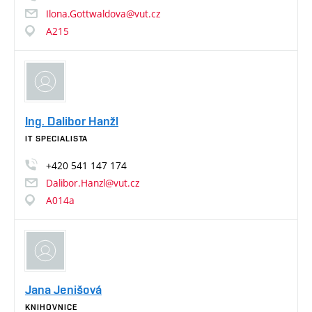
Ilona.Gottwaldova@vut.cz
A215
Ing. Dalibor Hanžl
IT SPECIALISTA
+420
541
147
174
Dalibor.Hanzl@vut.cz
A014a
Jana Jenišová
KNIHOVNICE