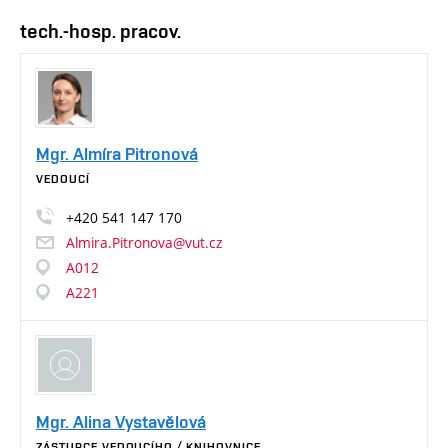
tech.-hosp. pracov.
Mgr. Almíra Pitronová
VEDOUCÍ
+420
541
147
170
Almira.Pitronova@vut.cz
A012
A221
Mgr. Alina Vystavělová
ZÁSTUPCE VEDOUCÍHO / KNIHOVNICE