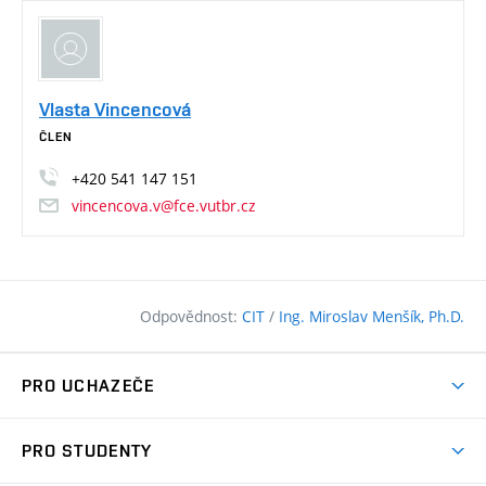
Vlasta Vincencová
ČLEN
+420
541
147
151
vincencova.v@fce.vutbr.cz
Odpovědnost:
CIT
/
Ing. Miroslav Menšík, Ph.D.
PRO UCHAZEČE
Pojďte na FAST
PRO STUDENTY
Nabídka programů