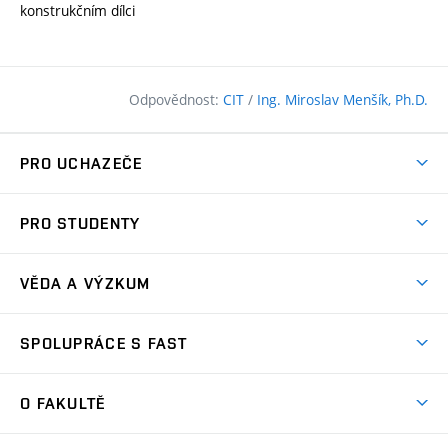
konstrukčním dílci
Odpovědnost:
CIT
/
Ing. Miroslav Menšík, Ph.D.
PRO UCHAZEČE
Pojďte na FAST
PRO STUDENTY
Nabídka programů
Časový plán studia
Přijímačky
VĚDA A VÝZKUM
Studijní programy
Zápisy
Úspěchy
Předměty
SPOLUPRÁCE S FAST
(externí
Ambasadoři pro prváky
Licence a patenty
odkaz)
FAQ
Studium MSc.
Firemní spolupráce
Centra výzkumu
O FAKULTĚ
(externí
Příručka prváka
Přípravné kurzy
Zahraniční spolupráce
odkaz)
Oblasti výzkumu
Studium a práce v zahraničí
Plány budov