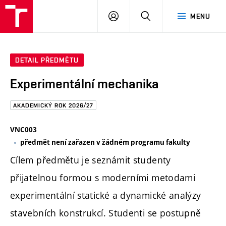
FAST
PŘIHLÁSIT
HLEDAT
MENU
VUT
SE
Brno
DETAIL PŘEDMĚTU
Experimentální mechanika
AKADEMICKÝ ROK 2026/27
VNC003
předmět není zařazen v žádném programu fakulty
Cílem předmětu je seznámit studenty
přijatelnou formou s moderními metodami
experimentální statické a dynamické analýzy
stavebních konstrukcí. Studenti se postupně