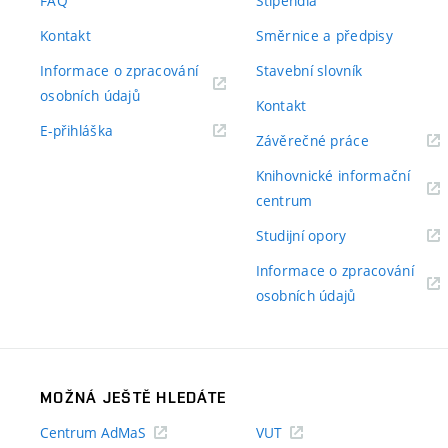
FAQ
Stipendia
Kontakt
Směrnice a předpisy
Informace o zpracování
Stavební slovník
(externí
osobních údajů
Kontakt
odkaz)
(externí
E-přihláška
(externí
Závěrečné práce
odkaz)
odkaz)
Knihovnické informační
(externí
centrum
odkaz)
(externí
Studijní opory
odkaz)
Informace o zpracování
(externí
osobních údajů
odkaz)
MOŽNÁ JEŠTĚ HLEDÁTE
Centrum AdMaS
VUT