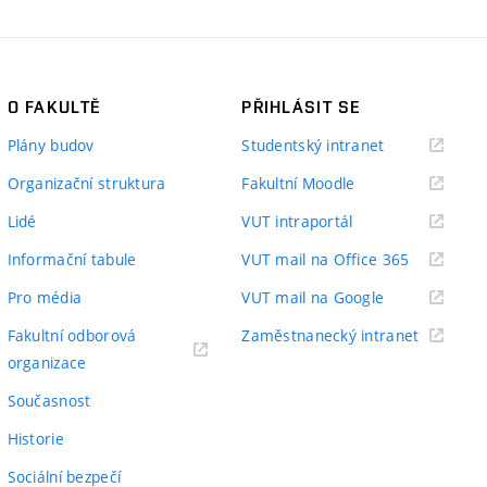
O FAKULTĚ
PŘIHLÁSIT SE
(externí
Plány budov
Studentský intranet
odkaz)
(externí
Organizační struktura
Fakultní Moodle
odkaz)
(externí
Lidé
VUT intraportál
odkaz)
(externí
Informační tabule
VUT mail na Office 365
odkaz)
(externí
Pro média
VUT mail na Google
odkaz)
(externí
Fakultní odborová
Zaměstnanecký intranet
(externí
odkaz)
organizace
odkaz)
Současnost
Historie
Sociální bezpečí