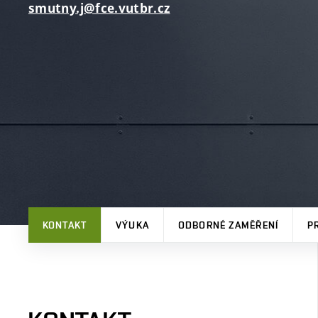
smutny.j@fce.vutbr.cz
KONTAKT
VÝUKA
ODBORNÉ ZAMĚŘENÍ
P