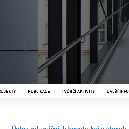
ROJEKTY
PUBLIKACE
TVŮRČÍ AKTIVITY
DALŠÍ INF
Ústav železničních konstrukcí a staveb