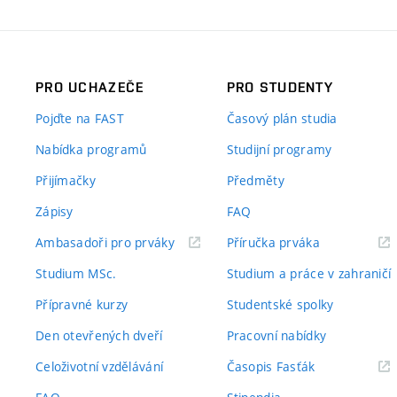
PRO UCHAZEČE
PRO STUDENTY
Pojďte na FAST
Časový plán studia
Nabídka programů
Studijní programy
Přijímačky
Předměty
Zápisy
FAQ
(externí
(externí
Ambasadoři pro prváky
Příručka prváka
odkaz)
odkaz)
Studium MSc.
Studium a práce v zahraničí
Přípravné kurzy
Studentské spolky
Den otevřených dveří
Pracovní nabídky
(externí
Celoživotní vzdělávání
Časopis Fasťák
odkaz)