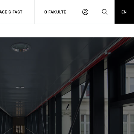
CE S FAST
O FAKULTĚ
EN
PŘIHLÁSIT
HLEDAT
SE