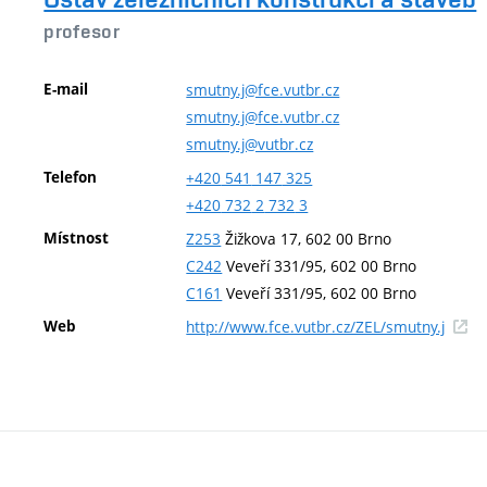
profesor
E-mail
smutny.j@fce.vutbr.cz
smutny.j@fce.vutbr.cz
smutny.j@vutbr.cz
Telefon
+420
541
147
325
+420
732
2
732
3
Místnost
Z253
Žižkova 17, 602 00 Brno
C242
Veveří 331/95, 602 00 Brno
C161
Veveří 331/95, 602 00 Brno
(exter
Web
http://www.fce.vutbr.cz/ZEL/smutny.j
odkaz