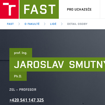
PRO UCHAZEČE
FAST
O FAKULTĚ
LIDÉ
DETAIL OSOBY
prof. Ing.
JAROSLAV
SMUTN
Ph.D.
ZEL – PROFESOR
+420
541
147
325