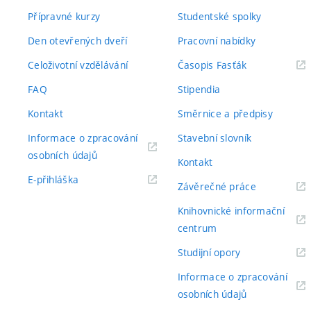
Přípravné kurzy
Studentské spolky
Den otevřených dveří
Pracovní nabídky
(externí
Celoživotní vzdělávání
Časopis Fasťák
odkaz)
FAQ
Stipendia
Kontakt
Směrnice a předpisy
Informace o zpracování
Stavební slovník
(externí
osobních údajů
Kontakt
odkaz)
(externí
E-přihláška
(externí
Závěrečné práce
odkaz)
odkaz)
Knihovnické informační
(externí
centrum
odkaz)
(externí
Studijní opory
odkaz)
Informace o zpracování
(externí
osobních údajů
odkaz)