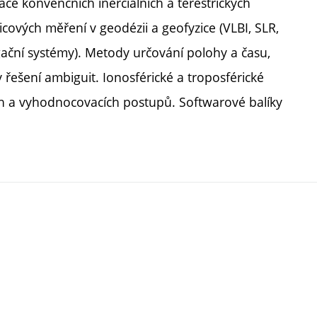
zace konvenčních inerciálních a terestrických
icových měření v geodézii a geofyzice (VLBI, SLR,
gační systémy). Metody určování polohy a času,
 řešení ambiguit. Ionosférické a troposférické
h a vyhodnocovacích postupů. Softwarové balíky