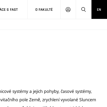
CE S FAST
O FAKULTĚ
EN
PŘIHLÁSIT
HLEDAT
SE
icové systémy a jejich pohyby, časové systémy,
avitačního pole Země, zrychlení vyvolané Sluncem