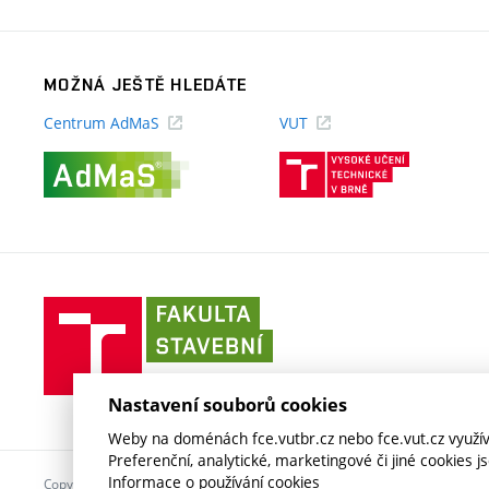
MOŽNÁ JEŠTĚ HLEDÁTE
Centrum AdMaS
VUT
(externí
(externí
odkaz)
odkaz)
Fakulta
stavební
VUT
v
Nastavení souborů cookies
Brně
Weby na doménách fce.vutbr.cz nebo fce.vut.cz využíva
Preferenční, analytické, marketingové či jiné cookies 
Informace o používání cookies
Copyright © 2026 VUT v Brně