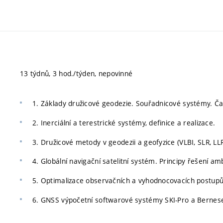
13 týdnů, 3 hod./týden, nepovinné
1. Základy družicové geodezie. Souřadnicové systémy. Ča
2. Inerciální a terestrické systémy, definice a realizace.
3. Družicové metody v geodezii a geofyzice (VLBI, SLR, LL
4. Globální navigační satelitní systém. Principy řešení am
5. Optimalizace observačních a vyhodnocovacích postupů
6. GNSS výpočetní softwarové systémy SKI-Pro a Bernes