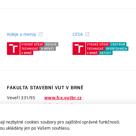
Koleje a menzy
CESA
(externí
(ext
odkaz)
odk
FAKULTA STAVEBNÍ VUT V BRNĚ
Veveří 331/95
www.fce.vutbr.cz
602 00 Brno
info@fce.vutbr.cz
jí nezbytné cookies soubory pro zajištění správné funkčnosti.
jsou ukládány jen po Vašem souhlasu.