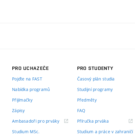
PRO UCHAZEČE
PRO STUDENTY
Pojďte na FAST
Časový plán studia
Nabídka programů
Studijní programy
Přijímačky
Předměty
Zápisy
FAQ
(externí
(externí
Ambasadoři pro prváky
Příručka prváka
odkaz)
odkaz)
Studium MSc.
Studium a práce v zahraničí