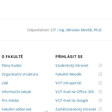
Odpovědnost:
CIT
/
Ing. Miroslav Menšík, Ph.D.
O FAKULTĚ
PŘIHLÁSIT SE
(externí
Plány budov
Studentský intranet
odkaz)
(externí
Organizační struktura
Fakultní Moodle
odkaz)
(externí
Lidé
VUT intraportál
odkaz)
(externí
Informační tabule
VUT mail na Office 365
odkaz)
(externí
Pro média
VUT mail na Google
odkaz)
(externí
Fakultní odborová
Zaměstnanecký intranet