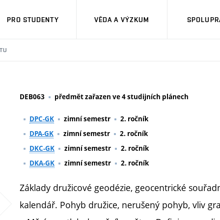
PRO STUDENTY
VĚDA A VÝZKUM
SPOLUPRÁ
TU
DEB063
předmět zařazen ve 4 studijních plánech
DPC-GK
zimní semestr
2. ročník
DPA-GK
zimní semestr
2. ročník
DKC-GK
zimní semestr
2. ročník
DKA-GK
zimní semestr
2. ročník
Základy družicové geodézie, geocentrické souřadn
kalendář. Pohyb družice, nerušený pohyb, vliv gr