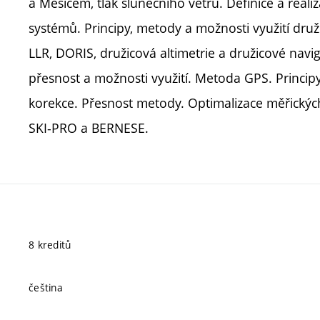
a Měsícem, tlak slunečního větru. Definice a reali
systémů. Principy, metody a možnosti využití druž
LLR, DORIS, družicová altimetrie a družicové navi
přesnost a možnosti využití. Metoda GPS. Principy
korekce. Přesnost metody. Optimalizace měřickýc
SKI-PRO a BERNESE.
8 kreditů
čeština