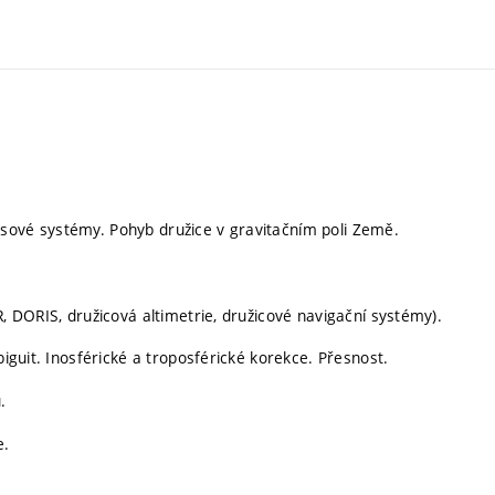
sové systémy. Pohyb družice v gravitačním poli Země.
R, DORIS, družicová altimetrie, družicové navigační systémy).
biguit. Inosférické a troposférické korekce. Přesnost.
.
e.