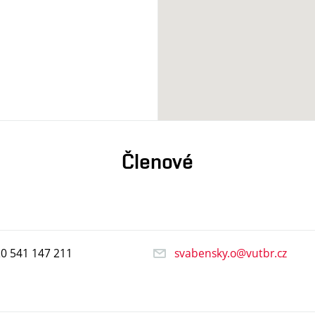
Členové
20
541
147
211
svabensky.o@vutbr.cz