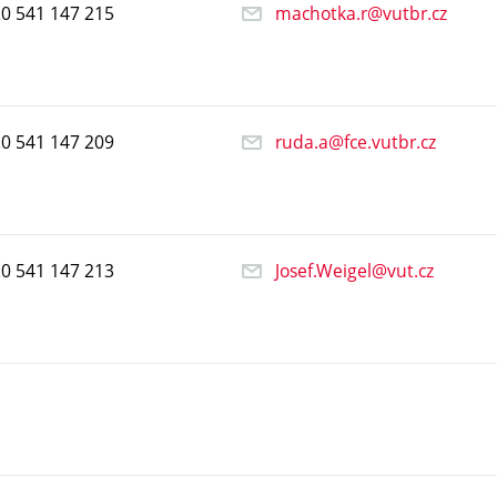
20
541
147
215
machotka.r@vutbr.cz
20
541
147
209
ruda.a@fce.vutbr.cz
20
541
147
213
Josef.Weigel@vut.cz