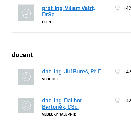
prof. Ing. Viliam Vatrt,
+4
DrSc.
ČLEN
docent
doc. Ing. Jiří Bureš, Ph.D.
+4
VEDOUCÍ
doc. Ing. Dalibor
+4
Bartoněk, CSc.
VĚDECKÝ TAJEMNÍK