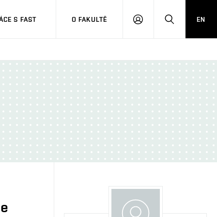
CE S FAST
O FAKULTĚ
EN
PŘIHLÁSIT
HLEDAT
SE
je