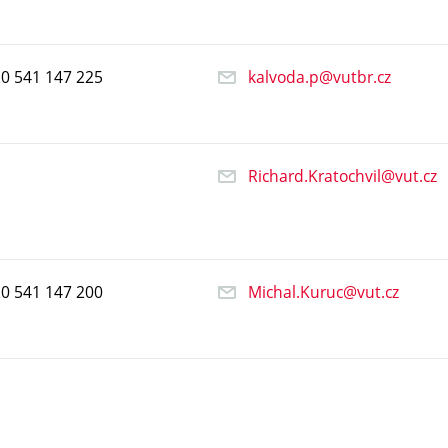
20
541
147
225
kalvoda.p@vutbr.cz
Richard.Kratochvil@vut.cz
20
541
147
200
Michal.Kuruc@vut.cz