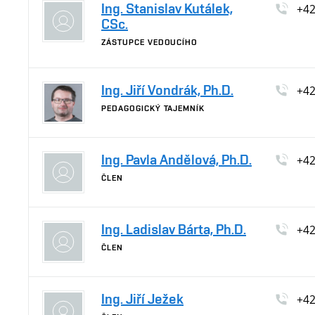
Ing. Stanislav Kutálek,
+4
CSc.
ZÁSTUPCE VEDOUCÍHO
Ing. Jiří Vondrák, Ph.D.
+4
PEDAGOGICKÝ TAJEMNÍK
Ing. Pavla Andělová, Ph.D.
+4
ČLEN
Ing. Ladislav Bárta, Ph.D.
+4
ČLEN
Ing. Jiří Ježek
+4