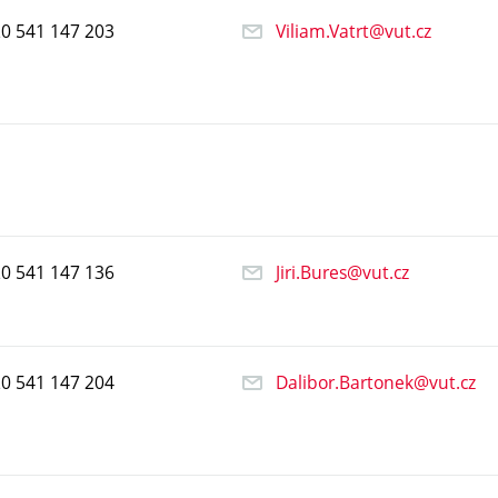
20
541
147
203
Viliam.Vatrt@vut.cz
20
541
147
136
Jiri.Bures@vut.cz
20
541
147
204
Dalibor.Bartonek@vut.cz