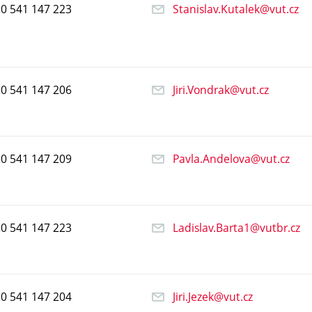
20
541
147
223
Stanislav.Kutalek@vut.cz
20
541
147
206
Jiri.Vondrak@vut.cz
20
541
147
209
Pavla.Andelova@vut.cz
20
541
147
223
Ladislav.Barta1@vutbr.cz
20
541
147
204
Jiri.Jezek@vut.cz