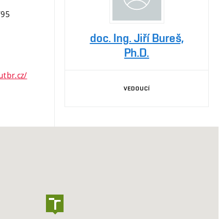
/95
doc. Ing. Jiří Bureš,
Ph.D.
utbr.cz/
VEDOUCÍ