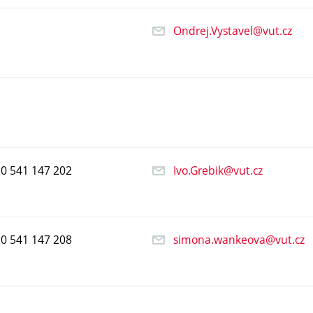
Ondrej.Vystavel@vut.cz
20
541
147
202
Ivo.Grebik@vut.cz
20
541
147
208
simona.wankeova@vut.cz