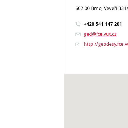
602 00 Brno, Veveří 331
+420
541
147
201
ged@fce.vut.cz
http://geodesy.fce.v