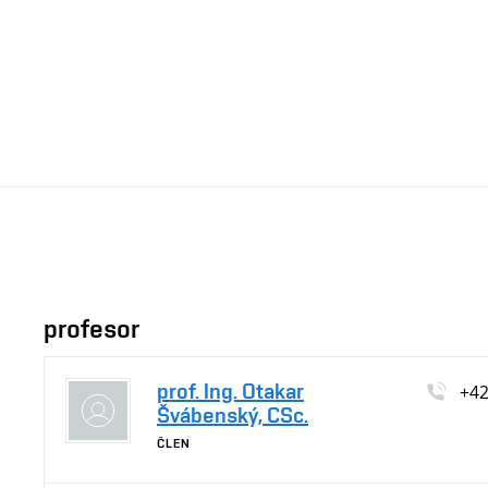
profesor
prof. Ing. Otakar
+4
Švábenský, CSc.
ČLEN