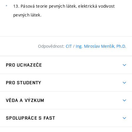
13. Pásová teorie pevných látek, elektrická vodivost
pevných látek.
Odpovědnost:
CIT
/
Ing. Miroslav Menšík, Ph.D.
PRO UCHAZEČE
Pojďte na FAST
PRO STUDENTY
Nabídka programů
Časový plán studia
Přijímačky
VĚDA A VÝZKUM
Studijní programy
Zápisy
Úspěchy
Předměty
SPOLUPRÁCE S FAST
(externí
Ambasadoři pro prváky
Licence a patenty
odkaz)
FAQ
Studium MSc.
Firemní spolupráce