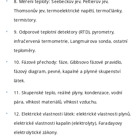
8. Měření teploty: Seebeckův jev, Peltierův jev,
Thomsonův jev, termoelektrické napětí, termočlánky,
termistory.
9. Odporové teplotní detektory (RTD), pyrometry,
infračervená termometrie, Langmuirova sonda, ostatní
teploměry.
10. Fázové přechody: fáze, Gibbsovo fázové pravidlo,
fázový diagram, pevné, kapalné a plynné skupenství
látek.
11. Skupenské teplo, reálné plyny, kondenzace, vodní
pára, vlhkost materiálů, vlhkost vzduchu.
12. Elektrické vlastnosti látek: elektrické vlastnosti plynů,
elektrické vlastnosti kapalin (elektrolyty), Faradayovy
elektrolytické zákony.