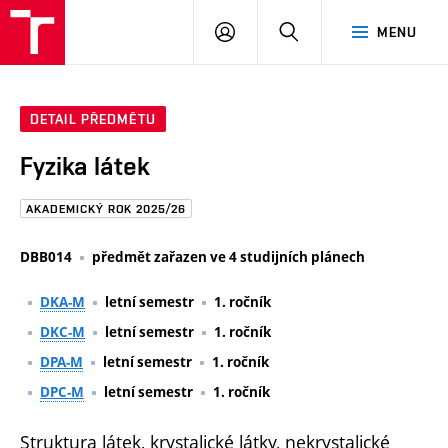
FAST
PŘIHLÁSIT
HLEDAT
MENU
VUT
SE
Brno
DETAIL PŘEDMĚTU
Fyzika látek
AKADEMICKÝ ROK 2025/26
DBB014
předmět zařazen ve 4 studijních plánech
DKA-M
letní semestr
1. ročník
DKC-M
letní semestr
1. ročník
DPA-M
letní semestr
1. ročník
DPC-M
letní semestr
1. ročník
Struktura látek, krystalické látky, nekrystalické