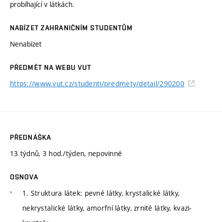
probíhající v látkách.
NABÍZET ZAHRANIČNÍM STUDENTŮM
Nenabízet
PŘEDMĚT NA WEBU VUT
https://www.vut.cz/studenti/predmety/detail/290200
PŘEDNÁŠKA
13 týdnů, 3 hod./týden, nepovinné
OSNOVA
1. Struktura látek: pevné látky, krystalické látky,
nekrystalické látky, amorfní látky, zrnité látky, kvazi-