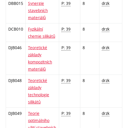
DBB015
Synergie
P: 39
8
drzk
stavebních
materiálů
DCB010
Fyzikální
P: 39
8
drzk
chemie silikátů
DJB046
Teoretické
P: 39
8
drzk
základy
kompozitních
materiálů
DJB048
Teoretické
P: 39
8
drzk
základy
technologie
silikátů
DJB049
Teorie
P: 39
8
drzk
optimálního
užití stavebních