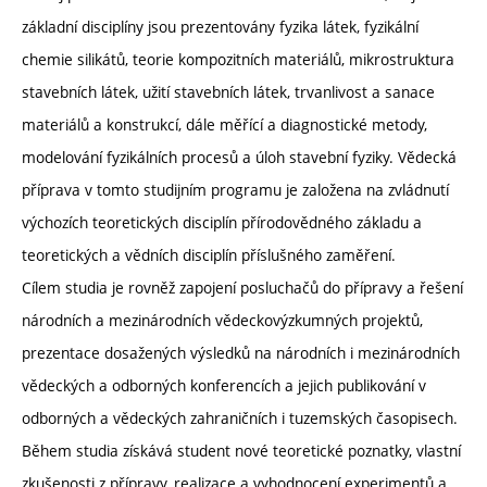
základní disciplíny jsou prezentovány fyzika látek, fyzikální
chemie silikátů, teorie kompozitních materiálů, mikrostruktura
stavebních látek, užití stavebních látek, trvanlivost a sanace
materiálů a konstrukcí, dále měřící a diagnostické metody,
modelování fyzikálních procesů a úloh stavební fyziky. Vědecká
příprava v tomto studijním programu je založena na zvládnutí
výchozích teoretických disciplín přírodovědného základu a
teoretických a vědních disciplín příslušného zaměření.
Cílem studia je rovněž zapojení posluchačů do přípravy a řešení
národních a mezinárodních vědeckovýzkumných projektů,
prezentace dosažených výsledků na národních i mezinárodních
vědeckých a odborných konferencích a jejich publikování v
odborných a vědeckých zahraničních i tuzemských časopisech.
Během studia získává student nové teoretické poznatky, vlastní
zkušenosti z přípravy, realizace a vyhodnocení experimentů a