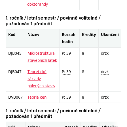
doktorandy
1. ročník / letní semestr / povinně volitelné /
požadován 1 předmět
Kód
Název
Rozsah
Kredity
Ukončení
hodin
DJB045
Mikrostruktura
P: 39
8
drzk
stavebních látek
DJB047
Teoretické
P: 39
8
drzk
základy
pálených staviv
DVB067
Teorie cen
P: 39
8
drzk
1. ročník / letní semestr / povinně volitelné /
požadován 1 předmět