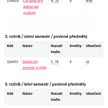
DYA005
Cizí jazyk pro
K: 26
8
drzk
doktorské
studium
3. ročník / zimní semestr / povinné předměty
Kód
Název
Rozsah
Kredity
Ukončení
hodin
DJA055
Doktorský
S: 78
8
zá
seminář 4 (FMI)
3. ročník / letní semestr / povinné předměty
Kód
Název
Rozsah
Kredity
Ukončení
hodin