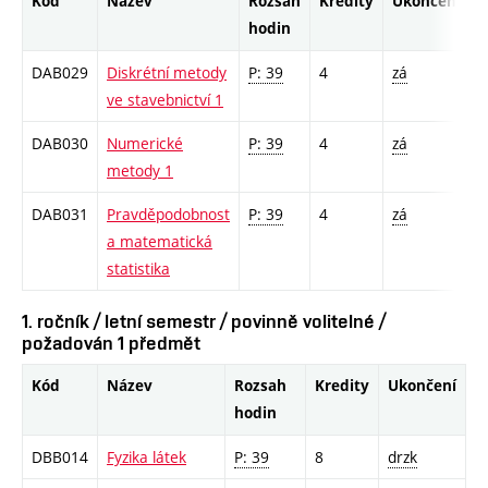
Kód
Název
Rozsah
Kredity
Ukončení
hodin
DAB029
Diskrétní metody
P: 39
4
zá
ve stavebnictví 1
DAB030
Numerické
P: 39
4
zá
metody 1
DAB031
Pravděpodobnost
P: 39
4
zá
a matematická
statistika
1. ročník / letní semestr / povinně volitelné /
požadován 1 předmět
Kód
Název
Rozsah
Kredity
Ukončení
hodin
DBB014
Fyzika látek
P: 39
8
drzk