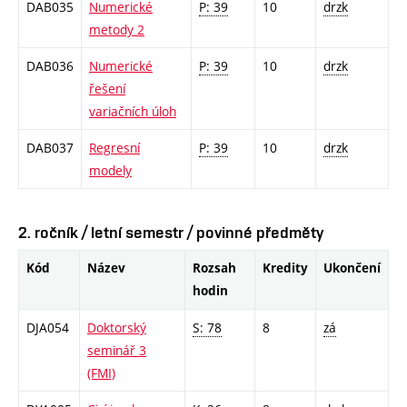
DAB035
Numerické
P: 39
10
drzk
metody 2
DAB036
Numerické
P: 39
10
drzk
řešení
variačních úloh
DAB037
Regresní
P: 39
10
drzk
modely
2. ročník / letní semestr / povinné předměty
Kód
Název
Rozsah
Kredity
Ukončení
hodin
DJA054
Doktorský
S: 78
8
zá
seminář 3
(FMI)