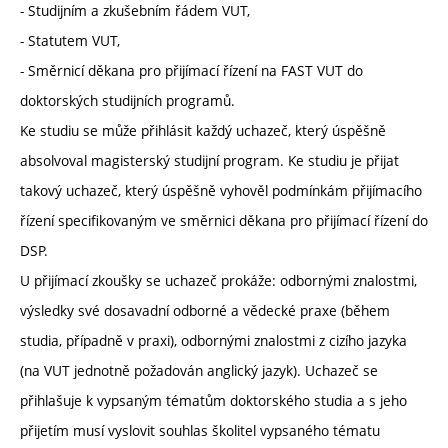
- Studijním a zkušebním řádem VUT,
- Statutem VUT,
- Směrnicí děkana pro přijímací řízení na FAST VUT do
doktorských studijních programů.
Ke studiu se může přihlásit každý uchazeč, který úspěšně
absolvoval magisterský studijní program. Ke studiu je přijat
takový uchazeč, který úspěšně vyhověl podmínkám přijímacího
řízení specifikovaným ve směrnici děkana pro přijímací řízení do
DSP.
U přijímací zkoušky se uchazeč prokáže: odbornými znalostmi,
výsledky své dosavadní odborné a vědecké praxe (během
studia, případně v praxi), odbornými znalostmi z cizího jazyka
(na VUT jednotně požadován anglický jazyk). Uchazeč se
přihlašuje k vypsaným tématům doktorského studia a s jeho
přijetím musí vyslovit souhlas školitel vypsaného tématu