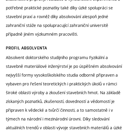
potřebné praktické poznatky také díky úzké spolupráci se
stavební praxí a rovněž díky absolvování alespoň jedné
zahraniční stáže na spolupracující zahraniční universitě
případně jiném výzkumném pracovišti.
PROFIL ABSOLVENTA
Absolvent doktorského studijního programu Fyzikální a
stavebně materiálové inženýrství je po úspěšném absolvování
nejvyšší formy vysokoškolského studia odborně připraven a
vybaven pro řešení teoretických i praktických úkolů v rámci
široké oblasti výroby a zkoušení stavebních hmot. Na základě
získaných poznatků, zkušeností, dovedností a vědomostí je
připraven k vědecké a tvůrčí činnosti, a to samostatně i v
týmech na národní i mezinárodní úrovni. Díky sledování
aktuálních trendů v oblasti vývoje stavebních materiálů a úzké