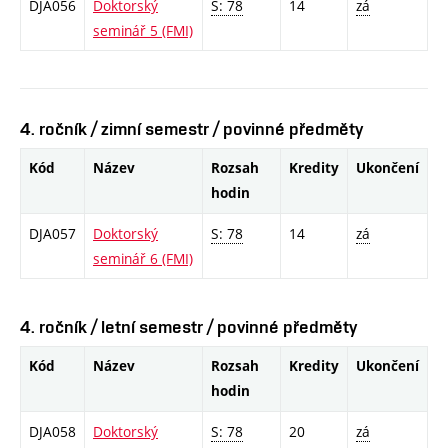
DJA056
Doktorský
S: 78
14
zá
seminář 5 (FMI)
4. ročník / zimní semestr / povinné předměty
Kód
Název
Rozsah
Kredity
Ukončení
hodin
DJA057
Doktorský
S: 78
14
zá
seminář 6 (FMI)
4. ročník / letní semestr / povinné předměty
Kód
Název
Rozsah
Kredity
Ukončení
hodin
DJA058
Doktorský
S: 78
20
zá