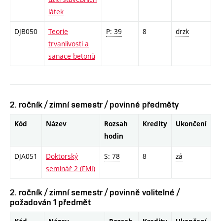
látek
DJB050
Teorie
P: 39
8
drzk
trvanlivosti a
sanace betonů
2. ročník / zimní semestr / povinné předměty
Kód
Název
Rozsah
Kredity
Ukončení
hodin
DJA051
Doktorský
S: 78
8
zá
seminář 2 (FMI)
2. ročník / zimní semestr / povinně volitelné /
požadován 1 předmět