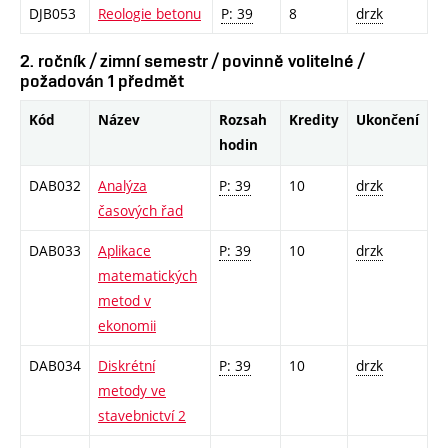
DJB053
Reologie betonu
P: 39
8
drzk
2. ročník / zimní semestr / povinně volitelné /
požadován 1 předmět
Kód
Název
Rozsah
Kredity
Ukončení
hodin
DAB032
Analýza
P: 39
10
drzk
časových řad
DAB033
Aplikace
P: 39
10
drzk
matematických
metod v
ekonomii
DAB034
Diskrétní
P: 39
10
drzk
metody ve
stavebnictví 2