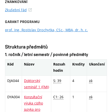
ZNÁMKOVÁNÍ
Zkušební řád
GARANT PROGRAMU
prof. Ing. Rostislav Drochytka, CSc., MBA, dr. h. c.
Struktura předmětů
1. ročník / letní semestr / povinné předměty
Kód
Název
Rozsah
Kredity
Ukončení
hodin
DJA044
Doktorský
S: 39
4
zá
seminář 1 (FMI)
DYA004
Konzultační
C1: 26
1
zá
výuka cizího
jazyka pro