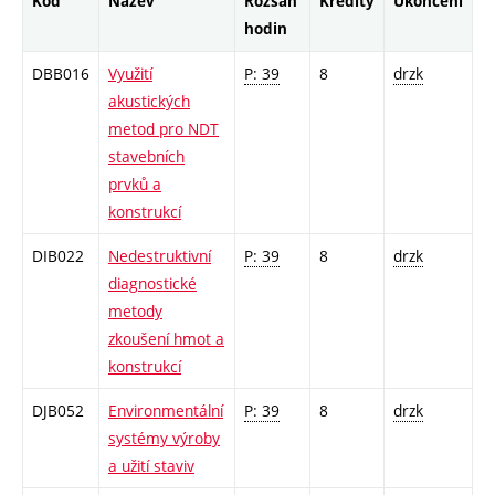
Kód
Název
Rozsah
Kredity
Ukončení
hodin
DBB016
Využití
P: 39
8
drzk
akustických
metod pro NDT
stavebních
prvků a
konstrukcí
DIB022
Nedestruktivní
P: 39
8
drzk
diagnostické
metody
zkoušení hmot a
konstrukcí
DJB052
Environmentální
P: 39
8
drzk
systémy výroby
a užití staviv