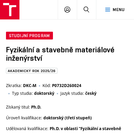
FAST
PŘIHLÁSIT
HLEDAT
MENU
VUT
SE
Brno
STUDIJNÍ PROGRAM
Fyzikální a stavebně materiálové
inženýrství
AKADEMICKÝ ROK 2025/26
Zkratka:
Kód:
DKC-M
P0732D260024
Typ studia:
Jazyk studia:
doktorský
český
Získaný titul:
Ph.D.
Úroveň kvalifikace:
doktorský (třetí stupeň)
Udělovaná kvalifikace:
Ph.D. v oblasti "Fyzikální a stavebně