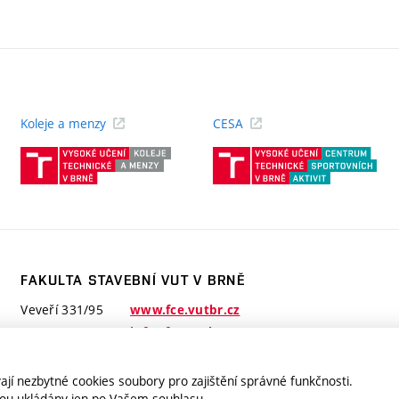
Koleje a menzy
CESA
(externí
(ext
odkaz)
odk
FAKULTA STAVEBNÍ VUT V BRNĚ
Veveří 331/95
www.fce.vutbr.cz
602 00 Brno
info@fce.vutbr.cz
jí nezbytné cookies soubory pro zajištění správné funkčnosti.