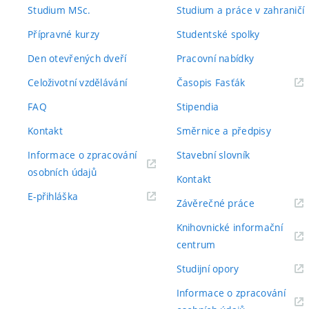
odkaz)
odkaz)
Studium MSc.
Studium a práce v zahraničí
Přípravné kurzy
Studentské spolky
Den otevřených dveří
Pracovní nabídky
(externí
Celoživotní vzdělávání
Časopis Fasťák
odkaz)
FAQ
Stipendia
Kontakt
Směrnice a předpisy
Informace o zpracování
Stavební slovník
(externí
osobních údajů
Kontakt
odkaz)
(externí
E-přihláška
(externí
Závěrečné práce
odkaz)
odkaz)
Knihovnické informační
(externí
centrum
odkaz)
(externí
Studijní opory
odkaz)
Informace o zpracování