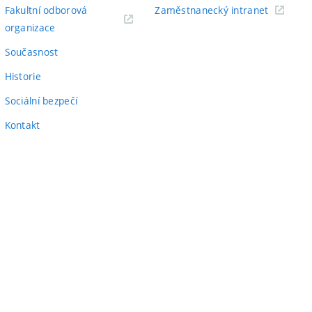
odkaz)
(externí
Fakultní odborová
Zaměstnanecký intranet
(externí
odkaz)
organizace
odkaz)
Současnost
Historie
Sociální bezpečí
Kontakt