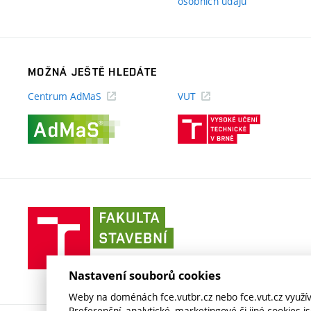
(externí
osobních údajů
odkaz)
MOŽNÁ JEŠTĚ HLEDÁTE
Centrum AdMaS
VUT
(externí
(externí
odkaz)
odkaz)
Fakulta
stavební
VUT
v
Nastavení souborů cookies
Brně
Weby na doménách fce.vutbr.cz nebo fce.vut.cz využíva