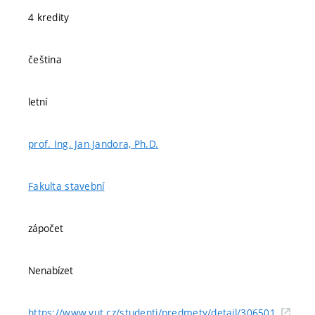
4 kredity
čeština
letní
prof. Ing. Jan Jandora, Ph.D.
Fakulta stavební
zápočet
Nenabízet
https://www.vut.cz/studenti/predmety/detail/306501