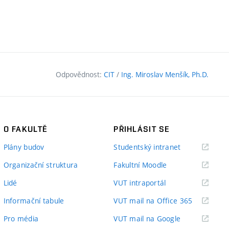
Odpovědnost:
CIT
/
Ing. Miroslav Menšík, Ph.D.
O FAKULTĚ
PŘIHLÁSIT SE
(externí
Plány budov
Studentský intranet
odkaz)
(externí
Organizační struktura
Fakultní Moodle
odkaz)
(externí
Lidé
VUT intraportál
odkaz)
(externí
Informační tabule
VUT mail na Office 365
odkaz)
(externí
Pro média
VUT mail na Google