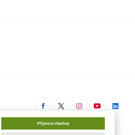
erní
az)
Přijmout všechny