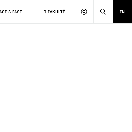
CE S FAST
O FAKULTĚ
EN
PŘIHLÁSIT
HLEDAT
SE