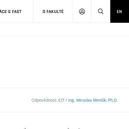
CE S FAST
O FAKULTĚ
EN
PŘIHLÁSIT
HLEDAT
SE
Odpovědnost:
CIT
/
Ing. Miroslav Menšík, Ph.D.