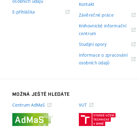
(externí
osobních údajů
Kontakt
odkaz)
(externí
E-přihláška
(externí
Závěrečné práce
odkaz)
odkaz)
Knihovnické informační
(externí
centrum
odkaz)
(externí
Studijní opory
odkaz)
Informace o zpracování
(externí
osobních údajů
odkaz)
MOŽNÁ JEŠTĚ HLEDÁTE
Centrum AdMaS
VUT
(externí
(externí
odkaz)
odkaz)