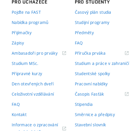
PRO UCHAZEČE
PRO STUDENTY
Pojďte na FAST
Časový plán studia
Nabídka programů
Studijní programy
Přijímačky
Předměty
Zápisy
FAQ
(externí
(externí
Ambasadoři pro prváky
Příručka prváka
odkaz)
odkaz)
Studium MSc.
Studium a práce v zahraničí
Přípravné kurzy
Studentské spolky
Den otevřených dveří
Pracovní nabídky
(externí
Celoživotní vzdělávání
Časopis Fasťák
odkaz)
FAQ
Stipendia
Kontakt
Směrnice a předpisy
Informace o zpracování
Stavební slovník