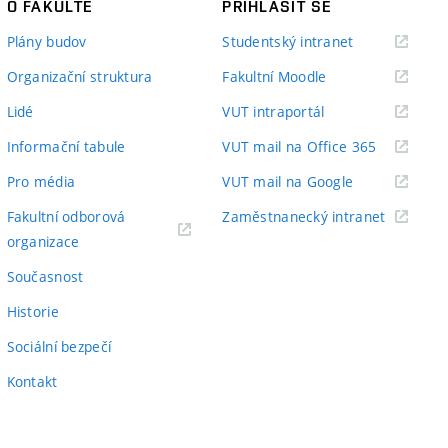
O FAKULTĚ
PŘIHLÁSIT SE
(externí
Plány budov
Studentský intranet
odkaz)
(externí
Organizační struktura
Fakultní Moodle
odkaz)
(externí
Lidé
VUT intraportál
odkaz)
(externí
Informační tabule
VUT mail na Office 365
odkaz)
(externí
Pro média
VUT mail na Google
odkaz)
(externí
Fakultní odborová
Zaměstnanecký intranet
(externí
odkaz)
organizace
odkaz)
Současnost
Historie
Sociální bezpečí
Kontakt