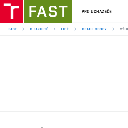
PRO UCHAZEČE
FAST
O FAKULTĚ
LIDÉ
DETAIL OSOBY
VÝU