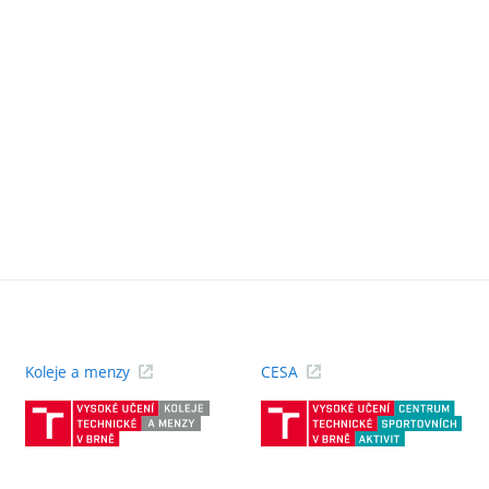
Koleje a menzy
CESA
(externí
(ext
odkaz)
odk