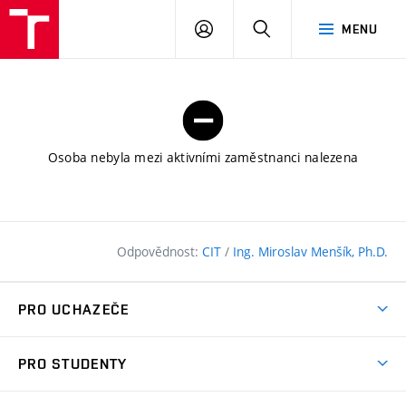
FAST
PŘIHLÁSIT
HLEDAT
MENU
VUT
SE
Brno
Osoba nebyla mezi aktivními zaměstnanci nalezena
Odpovědnost:
CIT
/
Ing. Miroslav Menšík, Ph.D.
PRO UCHAZEČE
Pojďte na FAST
PRO STUDENTY
Nabídka programů
Časový plán studia