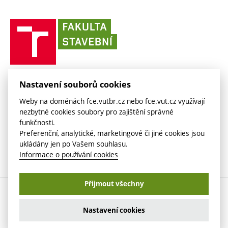
odkaz)
(externí
(externí
VUT mail na Office 365
odkaz)
Směrnice a předpisy
(externí
Fakultní odborová organizace
(externí
E-přihláška
odkaz)
odkaz)
(externí
odkaz)
Fakulta
VUT mail na Google
odkaz)
Stavební slovník
Současnost
VUT
odkaz)
stavební
(externí
Zaměstnanecký intranet
Kontakt
Historie
(externí
VUT
odkaz)
odkaz)
(externí
v
Závěrečné práce
Sociální bezpečí
odkaz)
Brně
Koleje a menzy
(externí
Knihovnické informační centrum
FAKULTA STAVEBNÍ VUT V BRNĚ
Kontakt
Nastavení souborů cookies
(externí
odkaz)
Veveří 331/95
www.fce.vutbr.cz
(externí
Studijní opory
Weby na doménách fce.vutbr.cz nebo fce.vut.cz využívají
odkaz)
602 00 Brno
info@fce.vutbr.cz
odkaz)
nezbytné cookies soubory pro zajištění správné
(externí
Informace o zpracování osobních údajů
CESA
funkčnosti.
odkaz)
(externí
Preferenční, analytické, marketingové či jiné cookies jsou
odkaz)
ukládány jen po Vašem souhlasu.
Informace o používání cookies
Přijmout všechny
Copyright © 2026 VUT v Brně
Nastavení cookies
Nastavení cookies
Prohlášení o přístupnosti
Informace o používání cookies