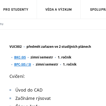
PRO STUDENTY
VĚDA A VÝZKUM
SPOLUPRÁ
TU
VUC002
předmět zařazen ve 2 studijních plánech
BKC-SIS
zimní semestr
1. ročník
BPC-SIS / SI
zimní semestr
1. ročník
Cvičení:
Úvod do CAD
Začínáme rýsovat