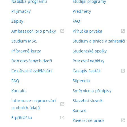
Nabídka programů
Studijní programy
Přijímačky
Předměty
Zápisy
FAQ
(externí
(externí
Ambasadoři pro prváky
Příručka prváka
odkaz)
odkaz)
Studium MSc.
Studium a práce v zahraničí
Přípravné kurzy
Studentské spolky
Den otevřených dveří
Pracovní nabídky
(externí
Celoživotní vzdělávání
Časopis Fasťák
odkaz)
FAQ
Stipendia
Kontakt
Směrnice a předpisy
Informace o zpracování
Stavební slovník
(externí
osobních údajů
Kontakt
odkaz)
(externí
E-přihláška
(externí
Závěrečné práce
odkaz)