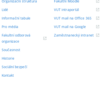
(externí
Organizační struktura
Fakultní Moodle
odkaz)
(externí
Lidé
VUT intraportál
odkaz)
(externí
Informační tabule
VUT mail na Office 365
odkaz)
(externí
Pro média
VUT mail na Google
odkaz)
(externí
Fakultní odborová
Zaměstnanecký intranet
(externí
odkaz)
organizace
odkaz)
Současnost
Historie
Sociální bezpečí
Kontakt