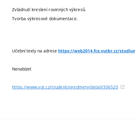
Zvládnutí kreslení rovinných výkresů.
Tvorba výkresové dokumentace.
Učební texty na adrese
https://web2014.fce.vutbr.cz/studiu
Nenabízet
https://www.vut.cz/studenti/predmety/detail/306520