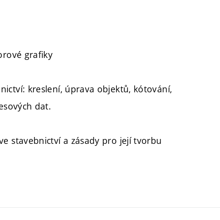
orové grafiky
ctví: kreslení, úprava objektů, kótování,
esových dat.
 stavebnictví a zásady pro její tvorbu