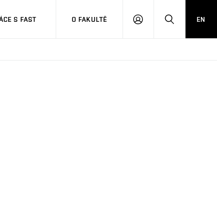
CE S FAST
O FAKULTĚ
EN
PŘIHLÁSIT
HLEDAT
SE