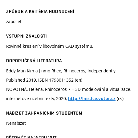
ZPŮSOB A KRITÉRIA HODNOCENÍ
zápočet
VSTUPNÍ ZNALOSTI
Rovinné kreslení v libovolném CAD systému.
DOPORUČENÁ LITERATURA
Eddy Man Kim a Jinmo Rhee, Rhinoceros, Independently
Published 2019, ISBN 1798011352 (en)
NOVOTNÁ, Helena, Rhinoceros 7 – 3D modelování a vizualizace,
internetové učební texty, 2020,
(cs)
http://lms.fce.vutbr.cz
NABÍZET ZAHRANIČNÍM STUDENTŮM
Nenabízet
PŘEDMĚT NA WEBU VUT