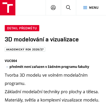
FAST
PŘIHLÁSIT
HLEDAT
MENU
VUT
SE
Brno
DETAIL PŘEDMĚTU
3D modelování a vizualizace
AKADEMICKÝ ROK 2026/27
VUC004
předmět není zařazen v žádném programu fakulty
Tvorba 3D modelu ve volném modelačním
programu.
Základní modelační techniky pro plochy a tělesa.
Materiály, světla a komplexní vizualizace modelu.