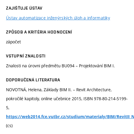
ZAJIŠŤUJE ÚSTAV
Ústav automatizace inženýrských úloh a informatiky
ZPŮSOB A KRITÉRIA HODNOCENÍ
zápočet
VSTUPNÍ ZNALOSTI
Znalosti na úrovni předmětu BU094 – Projektování BIM I.
DOPORUČENÁ LITERATURA
NOVOTNÁ, Helena, Základy BIM II. – Revit Architecture,
pokročilé kapitoly, online učebnice 2015, ISBN 978-80-214-5199-
5,
https://web2014.fce.vutbr.cz/studium/materialy/BIM/RevitII_
(cs)