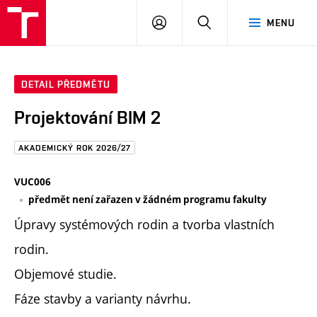
FAST
PŘIHLÁSIT
HLEDAT
MENU
VUT
SE
Brno
DETAIL PŘEDMĚTU
Projektování BIM 2
AKADEMICKÝ ROK 2026/27
VUC006
předmět není zařazen v žádném programu fakulty
Úpravy systémových rodin a tvorba vlastních
rodin.
Objemové studie.
Fáze stavby a varianty návrhu.