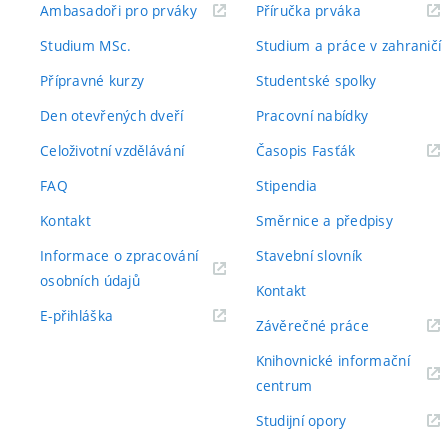
(externí
(externí
Ambasadoři pro prváky
Příručka prváka
odkaz)
odkaz)
Studium MSc.
Studium a práce v zahraničí
Přípravné kurzy
Studentské spolky
Den otevřených dveří
Pracovní nabídky
(externí
Celoživotní vzdělávání
Časopis Fasťák
odkaz)
FAQ
Stipendia
Kontakt
Směrnice a předpisy
Informace o zpracování
Stavební slovník
(externí
osobních údajů
Kontakt
odkaz)
(externí
E-přihláška
(externí
Závěrečné práce
odkaz)
odkaz)
Knihovnické informační
(externí
centrum
odkaz)
(externí
Studijní opory
odkaz)