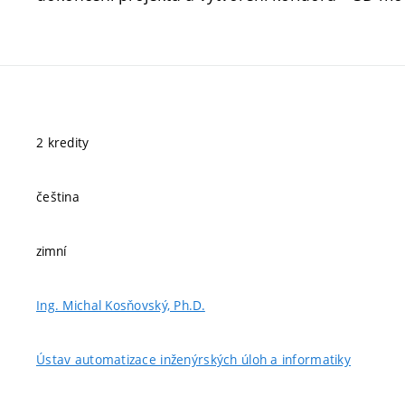
2 kredity
čeština
zimní
Ing. Michal Kosňovský, Ph.D.
Ústav automatizace inženýrských úloh a informatiky