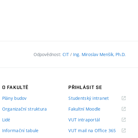
Odpovědnost:
CIT
/
Ing. Miroslav Menšík, Ph.D.
O FAKULTĚ
PŘIHLÁSIT SE
(externí
Plány budov
Studentský intranet
odkaz)
(externí
Organizační struktura
Fakultní Moodle
odkaz)
(externí
Lidé
VUT intraportál
odkaz)
(externí
Informační tabule
VUT mail na Office 365
odkaz)