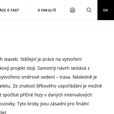
CE S FAST
O FAKULTĚ
EN
PŘIHLÁSIT
HLEDAT
SE
y
 staveb. Stěžejní je práce na vytvoření
kový projekt stojí. Samotný návrh sestává z
e vytvořeno směrové vedení – trasa. Následně je
eletu. Ze znalosti šířkového uspořádání je možné
 spočítat příčné řezy v daných intervalových
ozovky. Tyto kroky jsou zásadní pro finální
del.