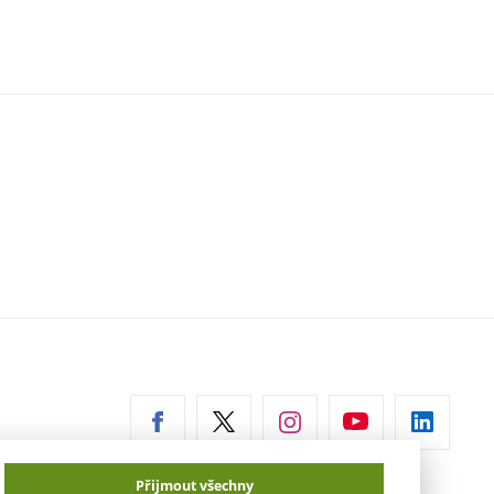
erní
az)
Přijmout všechny