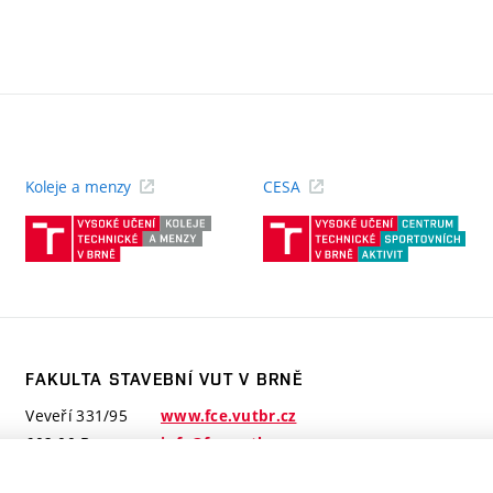
Koleje a menzy
CESA
(externí
(ext
odkaz)
odk
FAKULTA STAVEBNÍ VUT V BRNĚ
Veveří 331/95
www.fce.vutbr.cz
602 00 Brno
info@fce.vutbr.cz