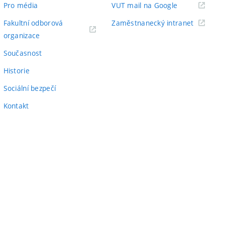
(externí
Pro média
VUT mail na Google
odkaz)
(externí
Fakultní odborová
Zaměstnanecký intranet
(externí
odkaz)
organizace
odkaz)
Současnost
Historie
Sociální bezpečí
Kontakt