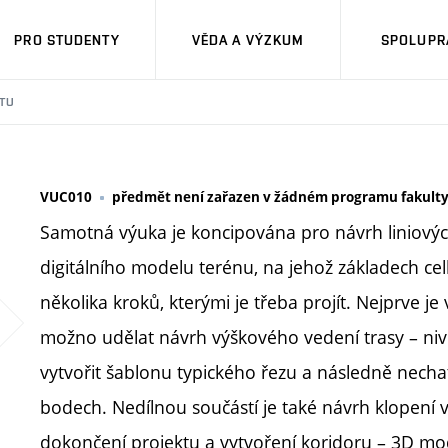
PRO STUDENTY
VĚDA A VÝZKUM
SPOLUPRÁ
TU
VUC010
předmět není zařazen v žádném programu fakult
Samotná výuka je koncipována pro návrh liniových
digitálního modelu terénu, na jehož základech cel
několika kroků, kterými je třeba projít. Nejprve j
možno udělat návrh výškového vedení trasy – niv
vytvořit šablonu typického řezu a následně nechat
bodech. Nedílnou součástí je také návrh klopení v
dokončení projektu a vytvoření koridoru – 3D mo