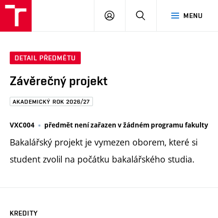
FAST
PŘIHLÁSIT
HLEDAT
MENU
VUT
SE
Brno
DETAIL PŘEDMĚTU
Závěrečný projekt
AKADEMICKÝ ROK 2026/27
VXC004
předmět není zařazen v žádném programu fakulty
Bakalářský projekt je vymezen oborem, které si
student zvolil na počátku bakalářského studia.
KREDITY