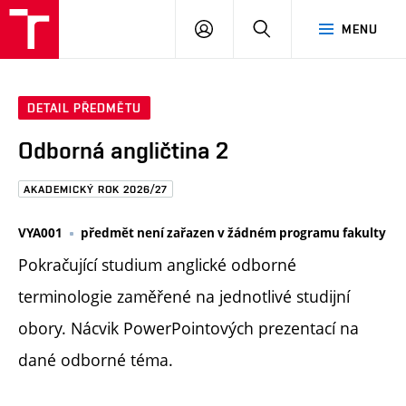
FAST
PŘIHLÁSIT
HLEDAT
MENU
VUT
SE
Brno
DETAIL PŘEDMĚTU
Odborná angličtina 2
AKADEMICKÝ ROK 2026/27
VYA001
předmět není zařazen v žádném programu fakulty
Pokračující studium anglické odborné
terminologie zaměřené na jednotlivé studijní
obory. Nácvik PowerPointových prezentací na
dané odborné téma.