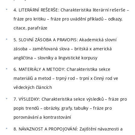
4. LITERÁRNÍ REŠERŠE: Charakteristika literární rešerše –
fráze pro kritiku – fráze pro uvádění příkladů – odkazy,
citace, parafráze
5. SLOVNÍ ZÁSOBA A PRAVOPIS: Akademická slovní
zásoba – zaměňovaná slova – britská x americká
angličtina – slovníky a lingvistické korpusy
6. MATERIÁLY A METODY: Charakteristika sekce
materiálů a metod – trpný rod – trpní x činný rod ve
vědeckých článcích
7. VÝSLEDKY: Charakteristika sekce výsledků – fráze pro
popis trendů – obrázky, grafy, tabulky – fráze pro
porovnávání a kontrastování
8. NÁVAZNOST A PROPOJOVÁNÍ: Zajištění návaznosti a