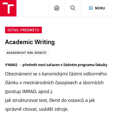
FAST
PŘIHLÁSIT
HLEDAT
MENU
VUT
SE
Brno
DETAIL PŘEDMĚTU
Academic Writing
AKADEMICKÝ ROK 2026/27
VYA002
předmět není zařazen v žádném programu fakulty
Obeznámení se s kanonickými částmi odborného
článku v mezinárodních časopisech a sbornících
(postup IMRAD, apod.).
Jak strukturovat text, členit do ostavců a jak
správně citovat, uvádět zdroje.