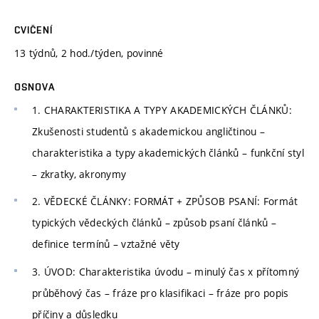
CVIČENÍ
13 týdnů, 2 hod./týden, povinné
OSNOVA
1. CHARAKTERISTIKA A TYPY AKADEMICKÝCH ČLÁNKŮ:
Zkušenosti studentů s akademickou angličtinou –
charakteristika a typy akademických článků – funkční styl
– zkratky, akronymy
2. VĚDECKÉ ČLÁNKY: FORMÁT + ZPŮSOB PSANÍ: Formát
typických vědeckých článků – způsob psaní článků –
definice termínů – vztažné věty
3. ÚVOD: Charakteristika úvodu – minulý čas x přítomný
průběhový čas – fráze pro klasifikaci – fráze pro popis
příčiny a důsledku