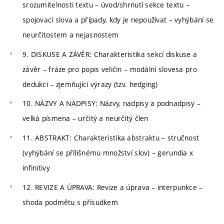
srozumitelnosti textu – úvod/shrnutí sekce textu –
spojovací slova a případy, kdy je nepoužívat – vyhýbání se
neurčitostem a nejasnostem
9. DISKUSE A ZÁVĚR: Charakteristika sekcí diskuse a
závěr – fráze pro popis veličin – modální slovesa pro
dedukci – zjemňující výrazy (tzv. hedging)
10. NÁZVY A NADPISY: Názvy, nadpisy a podnadpisy –
velká písmena – určitý a neurčitý člen
11. ABSTRAKT: Charakteristika abstraktu – stručnost
(vyhýbání se přílišnému množství slov) – gerundia x
infinitivy
12. REVIZE A ÚPRAVA: Revize a úprava – interpunkce –
shoda podmětu s přísudkem