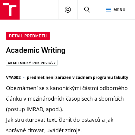
FAST
PŘIHLÁSIT
HLEDAT
MENU
VUT
SE
Brno
DETAIL PŘEDMĚTU
Academic Writing
AKADEMICKÝ ROK 2026/27
VYA002
předmět není zařazen v žádném programu fakulty
Obeznámení se s kanonickými částmi odborného
článku v mezinárodních časopisech a sbornících
(postup IMRAD, apod.).
Jak strukturovat text, členit do ostavců a jak
správně citovat, uvádět zdroje.