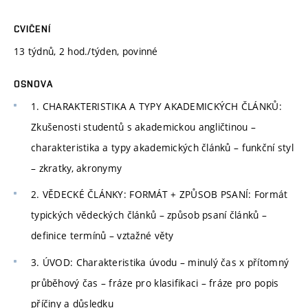
CVIČENÍ
13 týdnů, 2 hod./týden, povinné
OSNOVA
1. CHARAKTERISTIKA A TYPY AKADEMICKÝCH ČLÁNKŮ:
Zkušenosti studentů s akademickou angličtinou –
charakteristika a typy akademických článků – funkční styl
– zkratky, akronymy
2. VĚDECKÉ ČLÁNKY: FORMÁT + ZPŮSOB PSANÍ: Formát
typických vědeckých článků – způsob psaní článků –
definice termínů – vztažné věty
3. ÚVOD: Charakteristika úvodu – minulý čas x přítomný
průběhový čas – fráze pro klasifikaci – fráze pro popis
příčiny a důsledku