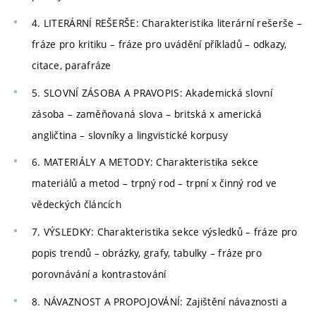
4. LITERÁRNÍ REŠERŠE: Charakteristika literární rešerše –
fráze pro kritiku – fráze pro uvádění příkladů – odkazy,
citace, parafráze
5. SLOVNÍ ZÁSOBA A PRAVOPIS: Akademická slovní
zásoba – zaměňovaná slova – britská x americká
angličtina – slovníky a lingvistické korpusy
6. MATERIÁLY A METODY: Charakteristika sekce
materiálů a metod – trpný rod – trpní x činný rod ve
vědeckých článcích
7. VÝSLEDKY: Charakteristika sekce výsledků – fráze pro
popis trendů – obrázky, grafy, tabulky – fráze pro
porovnávání a kontrastování
8. NÁVAZNOST A PROPOJOVÁNÍ: Zajištění návaznosti a