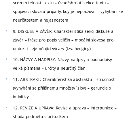
srozumitelnosti textu – úvod/shrnutí sekce textu –
spojovací slova a případy, kdy je nepoužívat – vyhýbání se
neurčitostem a nejasnostem
9. DISKUSE A ZÁVĚR: Charakteristika sekcí diskuse a
závěr – fráze pro popis veličin – modální slovesa pro
dedukci – zjemňující výrazy (tzv. hedging)
10. NÁZVY A NADPISY: Názvy, nadpisy a podnadpisy –
velká písmena – určitý a neurčitý člen
11. ABSTRAKT: Charakteristika abstraktu – stručnost
(vyhýbání se přílišnému množství slov) – gerundia x
infinitivy
12. REVIZE A ÚPRAVA: Revize a úprava – interpunkce –
shoda podmětu s přísudkem