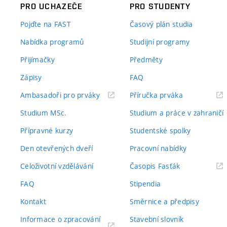
PRO UCHAZEČE
PRO STUDENTY
Pojďte na FAST
Časový plán studia
Nabídka programů
Studijní programy
Přijímačky
Předměty
Zápisy
FAQ
(externí
(externí
Ambasadoři pro prváky
Příručka prváka
odkaz)
odkaz)
Studium MSc.
Studium a práce v zahraničí
Přípravné kurzy
Studentské spolky
Den otevřených dveří
Pracovní nabídky
(externí
Celoživotní vzdělávání
Časopis Fasťák
odkaz)
FAQ
Stipendia
Kontakt
Směrnice a předpisy
Informace o zpracování
Stavební slovník