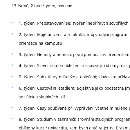
13 týdnů, 2 hod./týden, povinné
1. týden: Představovaní se; tvoření nepřímých zdvořilých
2. týden: Moje univerzita a fakulta, můj studijní progra
orientace na kampusu
3. týden: Nehody a nemoci, první pomoc; čas předpřítomn
4. týden: Slovní zásoba oblečení a související idiomy; č
5. týden: Subkultury mládeže a oblečení; slovosled přída
6. týden: Cestování letadlem; adjektiva jako podstatná 
sociálních skupinách lidí
7. týden: Časy používané při vyprávění, včetně minuléh
8. týden: Studium v zahraničí; srovnání studijních progra
oblíbený kurz / univerzita, kam bych chtěl/a jet na Erasm