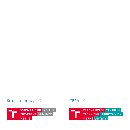
Koleje a menzy
CESA
(externí
(ext
odkaz)
odk