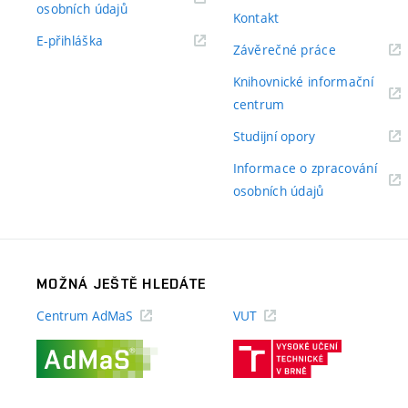
(externí
osobních údajů
Kontakt
odkaz)
(externí
E-přihláška
(externí
Závěrečné práce
odkaz)
odkaz)
Knihovnické informační
(externí
centrum
odkaz)
(externí
Studijní opory
odkaz)
Informace o zpracování
(externí
osobních údajů
odkaz)
MOŽNÁ JEŠTĚ HLEDÁTE
Centrum AdMaS
VUT
(externí
(externí
odkaz)
odkaz)