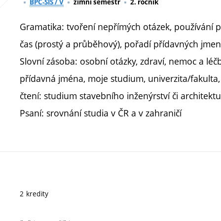
BPC-SIS / V
zimní semestr
2. ročník
Gramatika: tvoření nepřímých otázek, používání 
čas (prostý a průběhový), pořadí přídavných jmen
Slovní zásoba: osobní otázky, zdraví, nemoc a léčb
přídavná jména, moje studium, univerzita/fakulta
čtení: studium stavebního inženýrství či architektu
Psaní: srovnání studia v ČR a v zahraničí
2 kredity