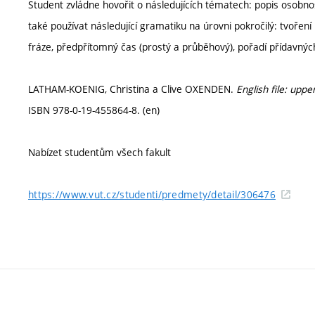
Student zvládne hovořit o následujících tématech: popis osobno
také používat následující gramatiku na úrovni pokročilý: tvoře
fráze, předpřítomný čas (prostý a průběhový), pořadí přídavnýc
LATHAM-KOENIG, Christina a Clive OXENDEN.
English file: upp
ISBN 978-0-19-455864-8. (en)
Nabízet studentům všech fakult
https://www.vut.cz/studenti/predmety/detail/306476