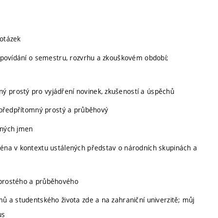
 otázek
m; povídání o semestru, rozvrhu a zkouškovém období;
ý prostý pro vyjádření novinek, zkušeností a úspěchů
as předpřítomný prostý a průběhový
vných jmen
jména v kontextu ustálených představ o národních skupinách a
o prostého a průběhového
mů a studentského života zde a na zahraniční univerzitě; můj
us