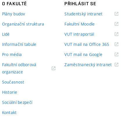
O FAKULTĚ
PŘIHLÁSIT SE
(externí
Plány budov
Studentský intranet
odkaz)
(externí
Organizační struktura
Fakultní Moodle
odkaz)
(externí
Lidé
VUT intraportál
odkaz)
(externí
Informační tabule
VUT mail na Office 365
odkaz)
(externí
Pro média
VUT mail na Google
odkaz)
(externí
Fakultní odborová
Zaměstnanecký intranet
(externí
odkaz)
organizace
odkaz)
Současnost
Historie
Sociální bezpečí
Kontakt