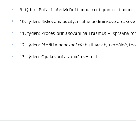
9. týden: Počasí; předvídání budoucnosti pomocí budou
10. týden: Riskování; pocity; reálné podmínkové a časové
11. týden: Proces přihlašování na Erasmus +; správná fo
12. týden: Přežití v nebezpečných situacích; nereálné, t
13. týden: Opakování a zápočtový test