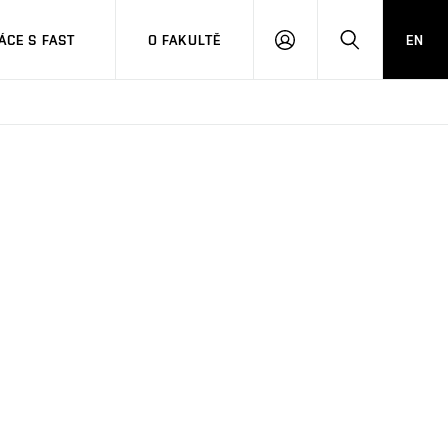
CE S FAST
O FAKULTĚ
EN
PŘIHLÁSIT
HLEDAT
SE