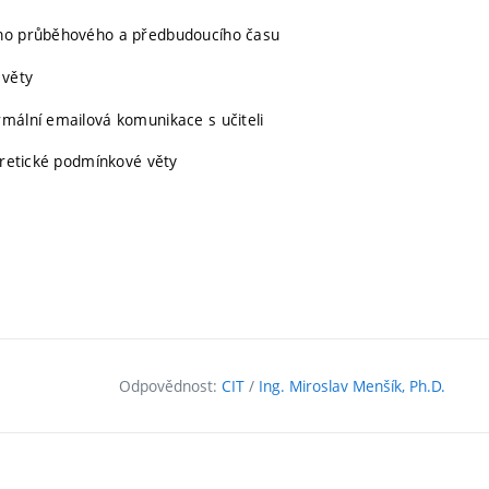
cího průběhového a předbudoucího času
 věty
rmální emailová komunikace s učiteli
eoretické podmínkové věty
Odpovědnost:
CIT
/
Ing. Miroslav Menšík, Ph.D.