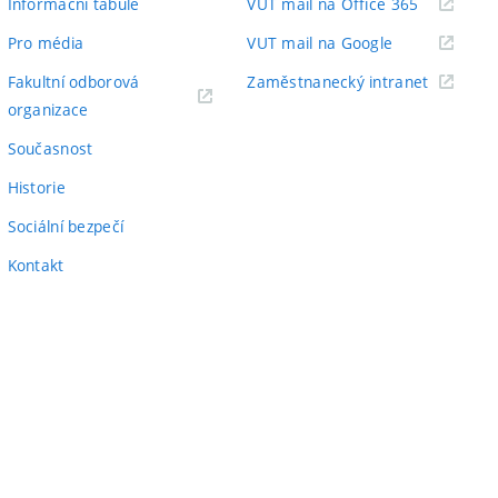
(externí
Informační tabule
VUT mail na Office 365
odkaz)
(externí
Pro média
VUT mail na Google
odkaz)
(externí
Fakultní odborová
Zaměstnanecký intranet
(externí
odkaz)
organizace
odkaz)
Současnost
Historie
Sociální bezpečí
Kontakt