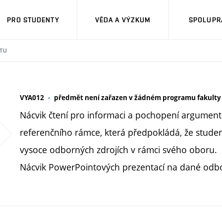
PRO STUDENTY
VĚDA A VÝZKUM
SPOLUPRÁ
TU
VYA012
předmět není zařazen v žádném programu fakulty
Nácvik čtení pro informaci a pochopení argumen
referenčního rámce, která předpokládá, že studen
vysoce odborných zdrojích v rámci svého oboru.
Nácvik PowerPointových prezentací na dané odb