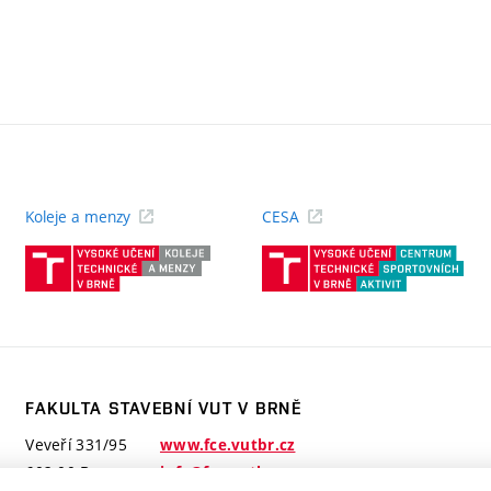
Koleje a menzy
CESA
(externí
(ext
odkaz)
odk
FAKULTA STAVEBNÍ VUT V BRNĚ
Veveří 331/95
www.fce.vutbr.cz
602 00 Brno
info@fce.vutbr.cz