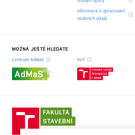
Studijní opory
odkaz)
Informace o zpracování
(externí
osobních údajů
odkaz)
MOŽNÁ JEŠTĚ HLEDÁTE
Centrum AdMaS
VUT
(externí
(externí
odkaz)
odkaz)
Fakulta
stavební
VUT
v