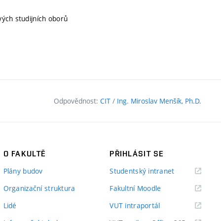
vých studijních oborů
Odpovědnost:
CIT
/
Ing. Miroslav Menšík, Ph.D.
O FAKULTĚ
PŘIHLÁSIT SE
(externí
Plány budov
Studentský intranet
odkaz)
(externí
Organizační struktura
Fakultní Moodle
odkaz)
(externí
Lidé
VUT intraportál
odkaz)