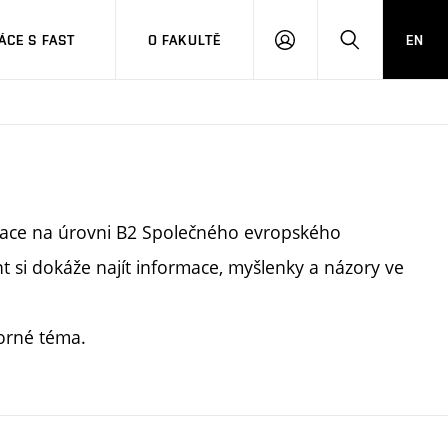
CE S FAST
O FAKULTĚ
EN
PŘIHLÁSIT
HLEDAT
SE
tace na úrovni B2 Společného evropského
t si dokáže najít informace, myšlenky a názory ve
orné téma.