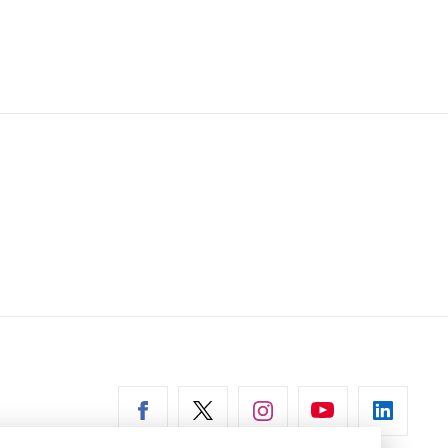
erní
az)