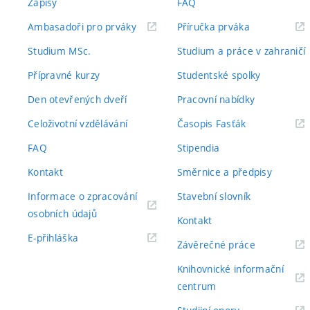
Zápisy
FAQ
(externí
(externí
Ambasadoři pro prváky
Příručka prváka
odkaz)
odkaz)
Studium MSc.
Studium a práce v zahraničí
Přípravné kurzy
Studentské spolky
Den otevřených dveří
Pracovní nabídky
(externí
Celoživotní vzdělávání
Časopis Fasťák
odkaz)
FAQ
Stipendia
Kontakt
Směrnice a předpisy
Informace o zpracování
Stavební slovník
(externí
osobních údajů
Kontakt
odkaz)
(externí
E-přihláška
(externí
Závěrečné práce
odkaz)
odkaz)
Knihovnické informační
(externí
centrum
odkaz)
(externí