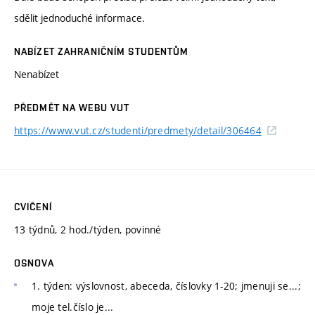
sdělit jednoduché informace.
NABÍZET ZAHRANIČNÍM STUDENTŮM
Nenabízet
PŘEDMĚT NA WEBU VUT
https://www.vut.cz/studenti/predmety/detail/306464
CVIČENÍ
13 týdnů, 2 hod./týden, povinné
OSNOVA
1. týden: výslovnost, abeceda, číslovky 1-20; jmenuji se...;
moje tel.číslo je...