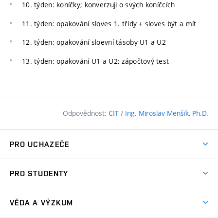
10. týden: koníčky; konverzuji o svých koníčcích
11. týden: opakování sloves 1. třídy + sloves být a mít
12. týden: opakování sloevní tásoby U1 a U2
13. týden: opakování U1 a U2; zápočtový test
Odpovědnost:
CIT
/
Ing. Miroslav Menšík, Ph.D.
PRO UCHAZEČE
Pojďte na FAST
PRO STUDENTY
Nabídka programů
Časový plán studia
Přijímačky
VĚDA A VÝZKUM
Studijní programy
Zápisy