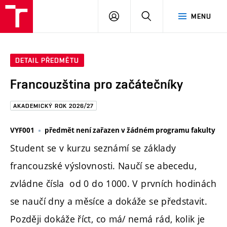
FAST
PŘIHLÁSIT
HLEDAT
MENU
VUT
SE
Brno
DETAIL PŘEDMĚTU
Francouzština pro začátečníky
AKADEMICKÝ ROK 2026/27
VYF001
předmět není zařazen v žádném programu fakulty
Student se v kurzu seznámí se základy
francouzské výslovnosti. Naučí se abecedu,
zvládne čísla od 0 do 1000. V prvních hodinách
se naučí dny a měsíce a dokáže se představit.
Později dokáže říct, co má/ nemá rád, kolik je