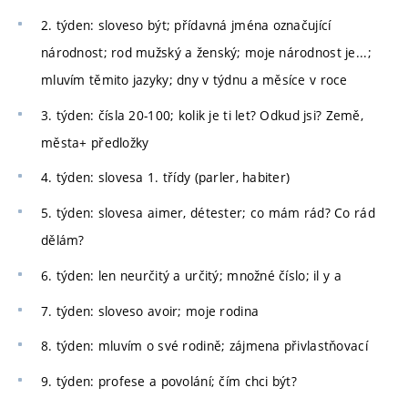
2. týden: sloveso být; přídavná jména označující
národnost; rod mužský a ženský; moje národnost je...;
mluvím těmito jazyky; dny v týdnu a měsíce v roce
3. týden: čísla 20-100; kolik je ti let? Odkud jsi? Země,
města+ předložky
4. týden: slovesa 1. třídy (parler, habiter)
5. týden: slovesa aimer, détester; co mám rád? Co rád
dělám?
6. týden: len neurčitý a určitý; množné číslo; il y a
7. týden: sloveso avoir; moje rodina
8. týden: mluvím o své rodině; zájmena přivlastňovací
9. týden: profese a povolání; čím chci být?