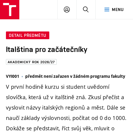
FAST
PŘIHLÁSIT
HLEDAT
MENU
VUT
SE
Brno
DETAIL PŘEDMĚTU
Italština pro začátečníky
AKADEMICKÝ ROK 2026/27
VYI001
předmět není zařazen v žádném programu fakulty
V první hodině kurzu si student uvědomí
slovíčka, která už v italštině zná. Zkusí přečíst a
vyslovit názvy italských regionů a měst. Dále se
naučí základy výslovnosti, počítat od 0 do 1000.
Dokáže se představit, říct svůj věk, mluvit o