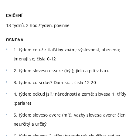
CVIČENÍ
13 týdnů, 2 hod./týden, povinné
OSNOVA
1. týden: co už z italštiny znám; výslovnost, abeceda;
jmenuji se; čísla 0-12
2. týden: sloveso essere (být); jídlo a pití v baru
3. týden: co si dáš? Dám si...; čísla 12-20
4. týden: odkud jsi?; národnosti a země; slovesa 1. třídy
(parlare)
5. týden: sloveso avere (mít); vazby slovesa avere; člen
neurčitý a určitý
6. týden: slovesa 2. třídy (prendere); slovíčka: rodina