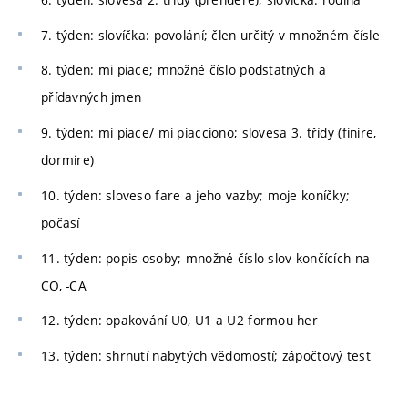
7. týden: slovíčka: povolání; člen určitý v množném čísle
8. týden: mi piace; množné číslo podstatných a
přídavných jmen
9. týden: mi piace/ mi piacciono; slovesa 3. třídy (finire,
dormire)
10. týden: sloveso fare a jeho vazby; moje koníčky;
počasí
11. týden: popis osoby; množné číslo slov končících na -
CO, -CA
12. týden: opakování U0, U1 a U2 formou her
13. týden: shrnutí nabytých vědomostí; zápočtový test