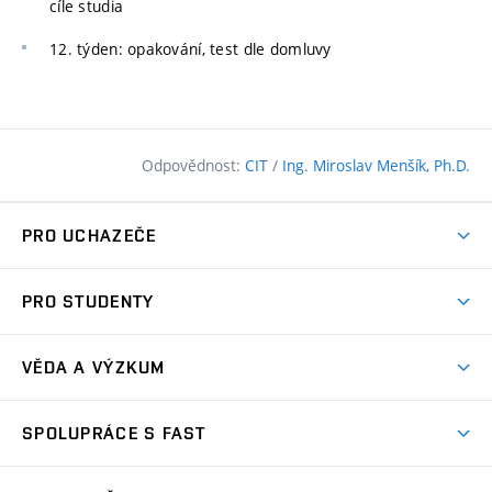
cíle studia
12. týden: opakování, test dle domluvy
Odpovědnost:
CIT
/
Ing. Miroslav Menšík, Ph.D.
PRO UCHAZEČE
Pojďte na FAST
PRO STUDENTY
Nabídka programů
Časový plán studia
Přijímačky
VĚDA A VÝZKUM
Studijní programy
Zápisy
Úspěchy
Předměty
SPOLUPRÁCE S FAST
(externí
Ambasadoři pro prváky
Licence a patenty
odkaz)
FAQ
Studium MSc.
Firemní spolupráce
Centra výzkumu