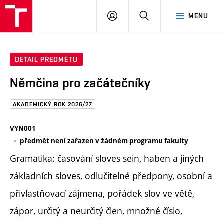
FAST
PŘIHLÁSIT
HLEDAT
MENU
VUT
SE
Brno
DETAIL PŘEDMĚTU
Němčina pro začátečníky
AKADEMICKÝ ROK 2026/27
VYN001
předmět není zařazen v žádném programu fakulty
Gramatika: časování sloves sein, haben a jiných
základních sloves, odlučitelné předpony, osobní a
přivlastňovací zájmena, pořádek slov ve větě,
zápor, určitý a neurčitý člen, množné číslo,