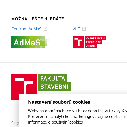
MOŽNÁ JEŠTĚ HLEDÁTE
Centrum AdMaS
VUT
(externí
(externí
odkaz)
odkaz)
Fakulta
stavební
VUT
v
Nastavení souborů cookies
Brně
Weby na doménách fce.vutbr.cz nebo fce.vut.cz využíva
Preferenční, analytické, marketingové či jiné cookies 
Informace o používání cookies
Copyright © 2026 VUT v Brně