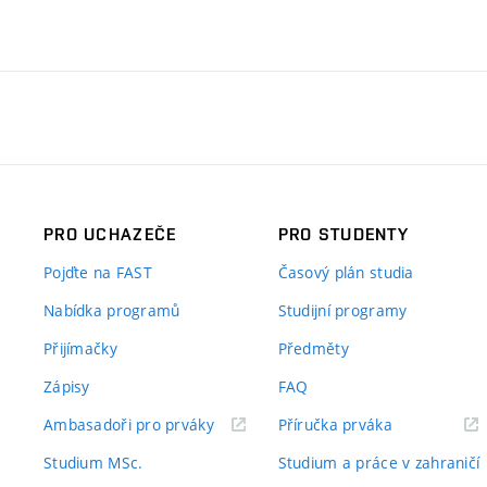
PRO UCHAZEČE
PRO STUDENTY
Pojďte na FAST
Časový plán studia
Nabídka programů
Studijní programy
Přijímačky
Předměty
Zápisy
FAQ
(externí
(externí
Ambasadoři pro prváky
Příručka prváka
odkaz)
odkaz)
Studium MSc.
Studium a práce v zahraničí