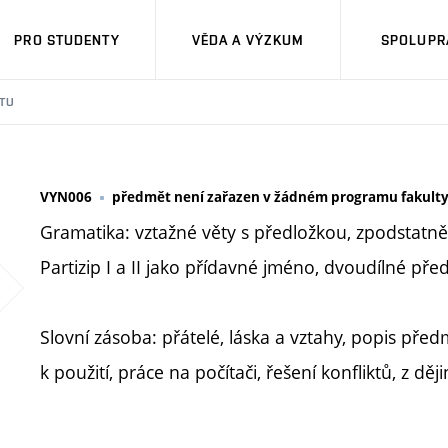
PRO STUDENTY
VĚDA A VÝZKUM
SPOLUPRÁ
TU
VYN006
předmět není zařazen v žádném programu fakult
Gramatika: vztažné věty s předložkou, zpodstatněl
Partizip I a II jako přídavné jméno, dvoudílné před
Slovní zásoba: přátelé, láska a vztahy, popis před
k použití, práce na počítači, řešení konfliktů, z d