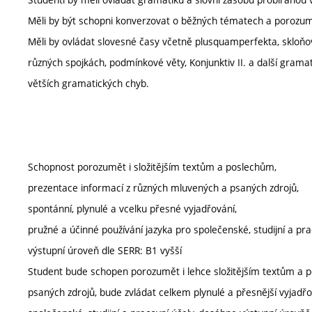
Měli by být schopni konverzovat o běžných tématech a poroz
Měli by ovládat slovesné časy včetně plusquamperfekta, skloňo
různých spojkách, podmínkové věty, Konjunktiv II. a další gramat
větších gramatických chyb.
Schopnost porozumět i složitějším textům a poslechům,
prezentace informací z různých mluvených a psaných zdrojů,
spontánní, plynulé a vcelku přesné vyjadřování,
pružné a účinné používání jazyka pro společenské, studijní a pra
výstupní úroveň dle SERR: B1 vyšší
Student bude schopen porozumět i lehce složitějším textům a
psaných zdrojů, bude zvládat celkem plynulé a přesnější vyjadř