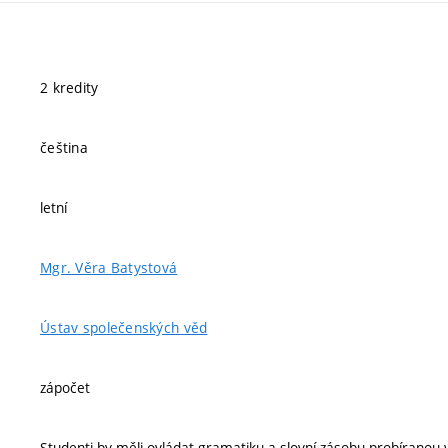
2 kredity
čeština
letní
Mgr. Věra Batystová
Ústav společenských věd
zápočet
Studenti by měli ovládat gramatiku a slovní zásobu probíran