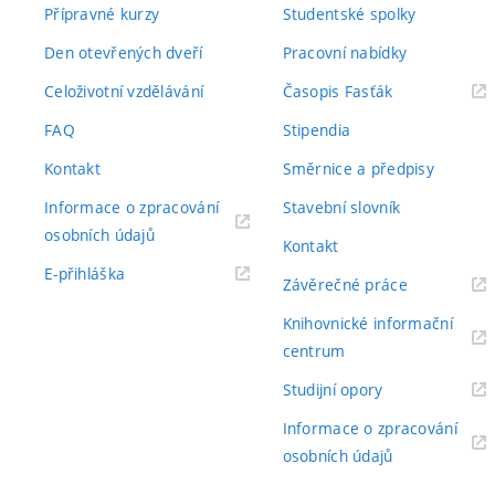
Přípravné kurzy
Studentské spolky
Den otevřených dveří
Pracovní nabídky
(externí
Celoživotní vzdělávání
Časopis Fasťák
odkaz)
FAQ
Stipendia
Kontakt
Směrnice a předpisy
Informace o zpracování
Stavební slovník
(externí
osobních údajů
Kontakt
odkaz)
(externí
E-přihláška
(externí
Závěrečné práce
odkaz)
odkaz)
Knihovnické informační
(externí
centrum
odkaz)
(externí
Studijní opory
odkaz)
Informace o zpracování
(externí
osobních údajů
odkaz)