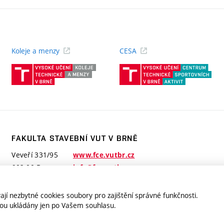
Koleje a menzy
CESA
(externí
(ext
odkaz)
odk
FAKULTA STAVEBNÍ VUT V BRNĚ
Veveří 331/95
www.fce.vutbr.cz
602 00 Brno
info@fce.vutbr.cz
jí nezbytné cookies soubory pro zajištění správné funkčnosti.
jsou ukládány jen po Vašem souhlasu.