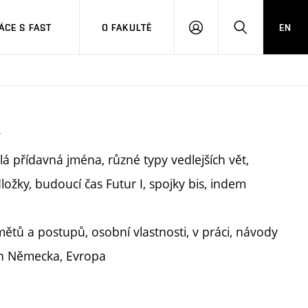
CE S FAST
O FAKULTĚ
EN
PŘIHLÁSIT
HLEDAT
SE
y
á přídavná jména, různé typy vedlejších vět,
ložky, budoucí čas Futur I, spojky bis, indem
mětů a postupů, osobní vlastnosti, v práci, návody
ějin Německa, Evropa