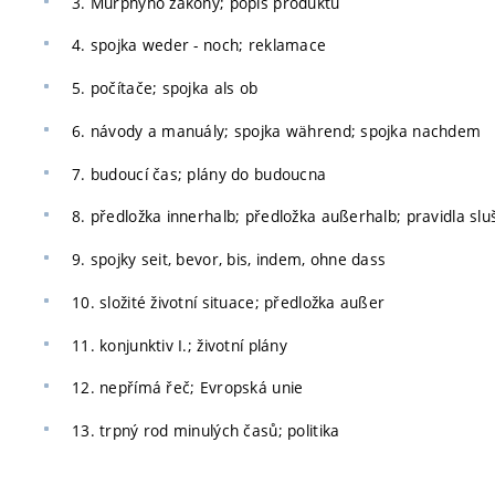
3. Murphyho zákony; popis produktu
4. spojka weder - noch; reklamace
5. počítače; spojka als ob
6. návody a manuály; spojka während; spojka nachdem
7. budoucí čas; plány do budoucna
8. předložka innerhalb; předložka außerhalb; pravidla sl
9. spojky seit, bevor, bis, indem, ohne dass
10. složité životní situace; předložka außer
11. konjunktiv I.; životní plány
12. nepřímá řeč; Evropská unie
13. trpný rod minulých časů; politika