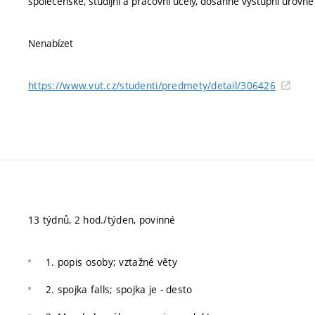
společenské, studijní a pracovní účely, dosáhne výstupní úrovňě
Nenabízet
https://www.vut.cz/studenti/predmety/detail/306426
13 týdnů, 2 hod./týden, povinné
1. popis osoby; vztažné věty
2. spojka falls; spojka je - desto