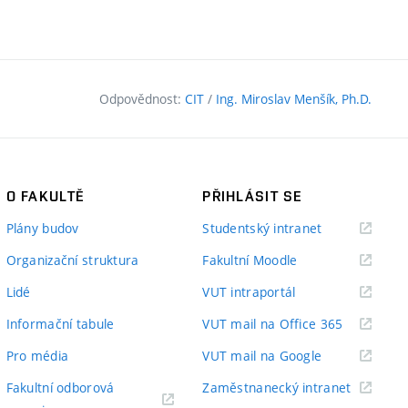
Odpovědnost:
CIT
/
Ing. Miroslav Menšík, Ph.D.
O FAKULTĚ
PŘIHLÁSIT SE
(externí
Plány budov
Studentský intranet
odkaz)
(externí
Organizační struktura
Fakultní Moodle
odkaz)
(externí
Lidé
VUT intraportál
odkaz)
(externí
Informační tabule
VUT mail na Office 365
odkaz)
(externí
Pro média
VUT mail na Google
odkaz)
(externí
Fakultní odborová
Zaměstnanecký intranet