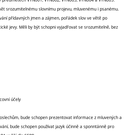
umět srozumitelnému slovnímu projevu, mluvenému i psanému.
vání přídavných jmen a zájmen, pořádek slov ve větě po
ické jevy. Měli by být schopni vyjadřovat se srozumitelně, bez
covní účely
 poslechům, bude schopen prezentovat informace z mluvených a
ování, bude schopen používat jazyk účinně a sponntánně pro