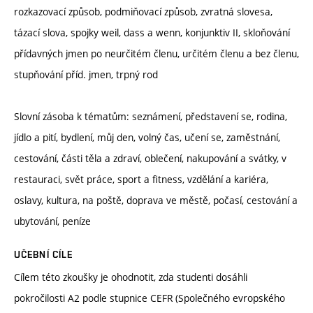
rozkazovací způsob, podmiňovací způsob, zvratná slovesa,
tázací slova, spojky weil, dass a wenn, konjunktiv II, skloňování
přídavných jmen po neurčitém členu, určitém členu a bez členu,
stupňování příd. jmen, trpný rod
Slovní zásoba k tématům: seznámení, představení se, rodina,
jídlo a pití, bydlení, můj den, volný čas, učení se, zaměstnání,
cestování, části těla a zdraví, oblečení, nakupování a svátky, v
restauraci, svět práce, sport a fitness, vzdělání a kariéra,
oslavy, kultura, na poště, doprava ve městě, počasí, cestování a
ubytování, peníze
UČEBNÍ CÍLE
Cílem této zkoušky je ohodnotit, zda studenti dosáhli
pokročilosti A2 podle stupnice CEFR (Společného evropského