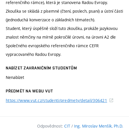
referenčního rámce), která je stanovena Radou Evropy.
Zkouška se skládá z písemné (čtení, poslech, psaní) a ústní části
(jednoduchá konverzace o základních tématech).
Student, který úspěšně složí tuto zkoušku, prokáže jazykovou
znalost němčiny na mírně pokročilé úrovni, na úrovni A2 dle
Společného evropského referenčního rámce CEFR
vypracovaného Radou Evropy.
NABÍZET ZAHRANIČNÍM STUDENTŮM
Nenabízet
PŘEDMĚT NA WEBU VUT
https://www.vut.cz/studenti/predmety/detail/306421
Odpovědnost:
CIT
/
Ing. Miroslav Menšík, Ph.D.