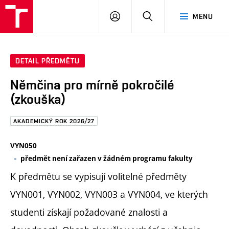
FAST
PŘIHLÁSIT
HLEDAT
MENU
VUT
SE
Brno
DETAIL PŘEDMĚTU
Němčina pro mírně pokročilé
(zkouška)
AKADEMICKÝ ROK 2026/27
VYN050
předmět není zařazen v žádném programu fakulty
K předmětu se vypisují volitelné předměty
VYN001, VYN002, VYN003 a VYN004, ve kterých
studenti získají požadované znalosti a