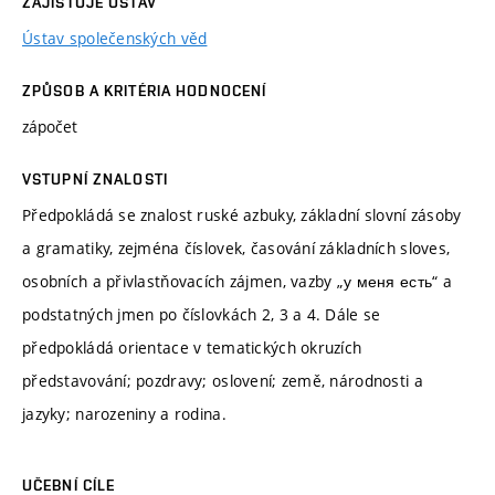
ZAJIŠŤUJE ÚSTAV
Ústav společenských věd
ZPŮSOB A KRITÉRIA HODNOCENÍ
zápočet
VSTUPNÍ ZNALOSTI
Předpokládá se znalost ruské azbuky, základní slovní zásoby
a gramatiky, zejména číslovek, časování základních sloves,
osobních a přivlastňovacích zájmen, vazby „у меня есть“ a
podstatných jmen po číslovkách 2, 3 a 4. Dále se
předpokládá orientace v tematických okruzích
představování; pozdravy; oslovení; země, národnosti a
jazyky; narozeniny a rodina.
UČEBNÍ CÍLE