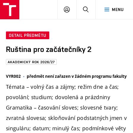
FAST
PŘIHLÁSIT
HLEDAT
MENU
VUT
SE
Brno
DETAIL PŘEDMĚTU
Ruština pro začátečníky 2
AKADEMICKÝ ROK 2026/27
VYR002
předmět není zařazen v žádném programu fakulty
Témata – volný čas a zájmy; režim dne a čas;
povolání; studium; dovolená a prázdniny
Gramatika – časování sloves; slovesné tvary;
zvratná slovesa; skloňování podstatných jmen v
singuláru; datum; minulý čas; podmínkové věty