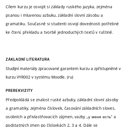
Cílem kurzu je osvojit si základy ruského jazyka, zejména
psanou i mluvenou azbuku, základní slovní zásobu a
gramatiku. Současně si studenti osvojí dovednosti potřebné
ke čtení, překladu a tvorbě jednoduchých textů v ruštině.
ZÁKLADNÍ LITERATURA
Studijní materiály zpracované garantem kurzu a zpřístupněné v
kurzu VYR002 v systému Moodle. (ru)
PREREKVIZITY
Předpokládá se znalost ruské azbuky, základní slovní zásoby
a gramatiky, zejména číslovek, časování základních sloves,
osobních a přivlastňovacích zájmen, vazby „у меня есть“ a
podstatných jmen po číslovkách 2, 3 a 4. Dále se