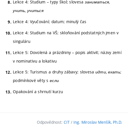
Lekce 4: Studium – typy škol; slovesa
заниматься,
учить, учиться
Lekce 4: Vyučování; datum; minulý čas
Lekce 4: Studium na VŠ; skloňování podstatných jmen v
singuláru
Lekce 5: Dovolená a prázdniny – popis aktivit; názvy zemí
v nominativu a lokativu
Lekce 5: Turismus a druhy zábavy; slovesa
идти, ехать
;
podmínkové věty s
если
Opakování a shrnutí kurzu
Odpovědnost:
CIT
/
Ing. Miroslav Menšík, Ph.D.