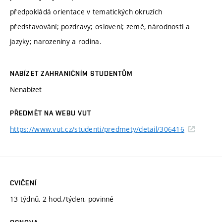
předpokládá orientace v tematických okruzích
představování; pozdravy; oslovení; země, národnosti a
jazyky; narozeniny a rodina.
NABÍZET ZAHRANIČNÍM STUDENTŮM
Nenabízet
PŘEDMĚT NA WEBU VUT
https://www.vut.cz/studenti/predmety/detail/306416
CVIČENÍ
13 týdnů, 2 hod./týden, povinné