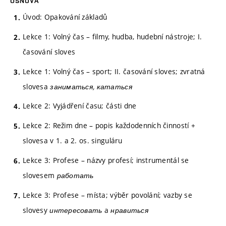
OSNOVA
Úvod: Opakování základů
Lekce 1: Volný čas – filmy, hudba, hudební nástroje; I.
časování sloves
Lekce 1: Volný čas – sport; II. časování sloves; zvratná
slovesa
заниматься, кататься
Lekce 2: Vyjádření času; části dne
Lekce 2: Režim dne – popis každodenních činností +
slovesa v 1. a 2. os. singuláru
Lekce 3: Profese – názvy profesí; instrumentál se
slovesem
работать
Lekce 3: Profese – místa; výběr povolání; vazby se
slovesy
интересовать
a
нравиться