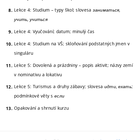
Lekce 4: Studium – typy škol; slovesa
заниматься,
учить, учиться
Lekce 4: Vyučování; datum; minulý čas
Lekce 4: Studium na VŠ; skloňování podstatných jmen v
singuláru
Lekce 5: Dovolená a prázdniny – popis aktivit; názvy zemí
v nominativu a lokativu
Lekce 5: Turismus a druhy zábavy; slovesa
идти, ехать
;
podmínkové věty s
если
Opakování a shrnutí kurzu