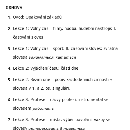
OSNOVA
Úvod: Opakování základů
Lekce 1: Volný čas – filmy, hudba, hudební nástroje; I.
časování sloves
Lekce 1: Volný čas – sport; II. časování sloves; zvratná
slovesa
заниматься, кататься
Lekce 2: Vyjádření času; části dne
Lekce 2: Režim dne – popis každodenních činností +
slovesa v 1. a 2. os. singuláru
Lekce 3: Profese – názvy profesí; instrumentál se
slovesem
работать
Lekce 3: Profese – místa; výběr povolání; vazby se
slovesy
интересовать
a
нравиться