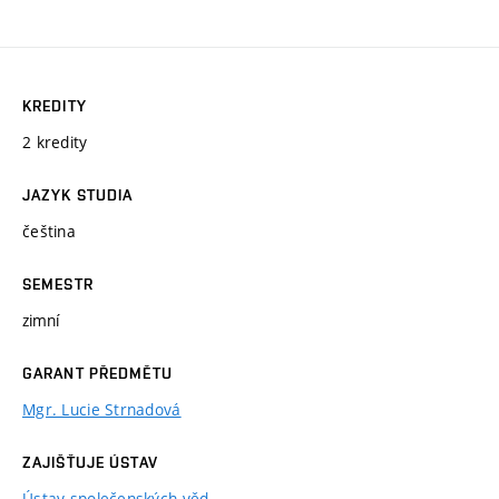
KREDITY
2 kredity
JAZYK STUDIA
čeština
SEMESTR
zimní
GARANT PŘEDMĚTU
Mgr. Lucie Strnadová
ZAJIŠŤUJE ÚSTAV
Ústav společenských věd