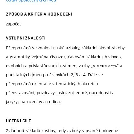
ZPŮSOB A KRITÉRIA HODNOCENÍ
zápočet
VSTUPNÍ ZNALOSTI
Předpokládá se znalost ruské azbuky, základní slovní zásoby
a gramatiky, zejména číslovek, časování základních sloves,
osobních a přivlastňovacích zájmen, vazby „у меня есть“ a
podstatných jmen po číslovkách 2, 3 a 4. Dále se
předpokládá orientace v tematických okruzích
představování; pozdravy; oslovení; země, národnosti a
jazyky; narozeniny a rodina.
UČEBNÍ CÍLE
Zvládnutí základů ruštiny, tedy azbuky v psané i mluvené