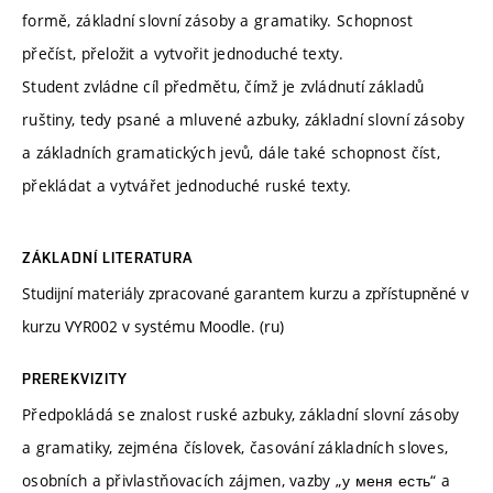
formě, základní slovní zásoby a gramatiky. Schopnost
přečíst, přeložit a vytvořit jednoduché texty.
Student zvládne cíl předmětu, čímž je zvládnutí základů
ruštiny, tedy psané a mluvené azbuky, základní slovní zásoby
a základních gramatických jevů, dále také schopnost číst,
překládat a vytvářet jednoduché ruské texty.
ZÁKLADNÍ LITERATURA
Studijní materiály zpracované garantem kurzu a zpřístupněné v
kurzu VYR002 v systému Moodle. (ru)
PREREKVIZITY
Předpokládá se znalost ruské azbuky, základní slovní zásoby
a gramatiky, zejména číslovek, časování základních sloves,
osobních a přivlastňovacích zájmen, vazby „у меня есть“ a