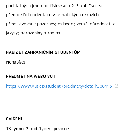
podstatných jmen po číslovkách 2, 3 a 4. Dále se
předpokládá orientace v tematických okruzích
představování; pozdravy; oslovení; země, národnosti a
jazyky; narozeniny a rodina.
NABÍZET ZAHRANIČNÍM STUDENTŮM
Nenabízet
PŘEDMĚT NA WEBU VUT
https://www.vut.cz/studenti/predmety/detail/306415
CVIČENÍ
13 týdnů, 2 hod./týden, povinné