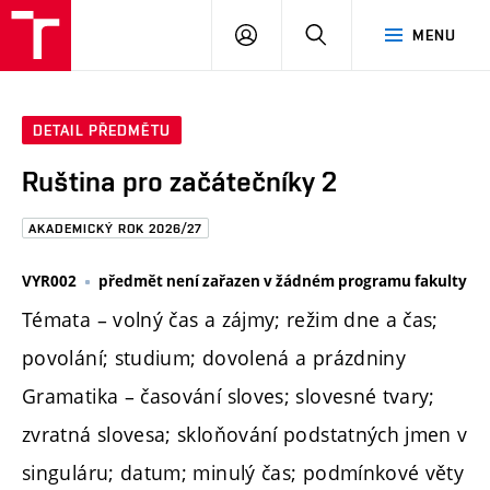
FAST
PŘIHLÁSIT
HLEDAT
MENU
VUT
SE
Brno
DETAIL PŘEDMĚTU
Ruština pro začátečníky 2
AKADEMICKÝ ROK 2026/27
VYR002
předmět není zařazen v žádném programu fakulty
Témata – volný čas a zájmy; režim dne a čas;
povolání; studium; dovolená a prázdniny
Gramatika – časování sloves; slovesné tvary;
zvratná slovesa; skloňování podstatných jmen v
singuláru; datum; minulý čas; podmínkové věty