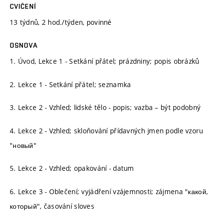
CVIČENÍ
13 týdnů, 2 hod./týden, povinné
OSNOVA
1. Úvod, Lekce 1 - Setkání přátel; prázdniny; popis obrázků
2. Lekce 1 - Setkání přátel; seznamka
3. Lekce 2 - Vzhled; lidské tělo - popis; vazba – být podobný
4. Lekce 2 - Vzhled; skloňování přídavných jmen podle vzoru
"новый"
5. Lekce 2 - Vzhled; opakování - datum
6. Lekce 3 - Oblečení; vyjádření vzájemnosti; zájmena "какой,
который", časování sloves