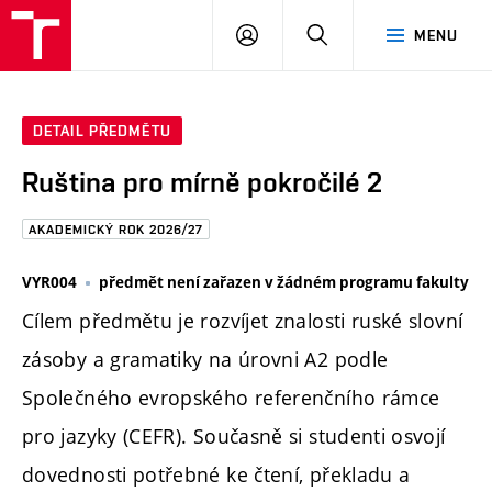
FAST
PŘIHLÁSIT
HLEDAT
MENU
VUT
SE
Brno
DETAIL PŘEDMĚTU
Ruština pro mírně pokročilé 2
AKADEMICKÝ ROK 2026/27
VYR004
předmět není zařazen v žádném programu fakulty
Cílem předmětu je rozvíjet znalosti ruské slovní
zásoby a gramatiky na úrovni A2 podle
Společného evropského referenčního rámce
pro jazyky (CEFR). Současně si studenti osvojí
dovednosti potřebné ke čtení, překladu a