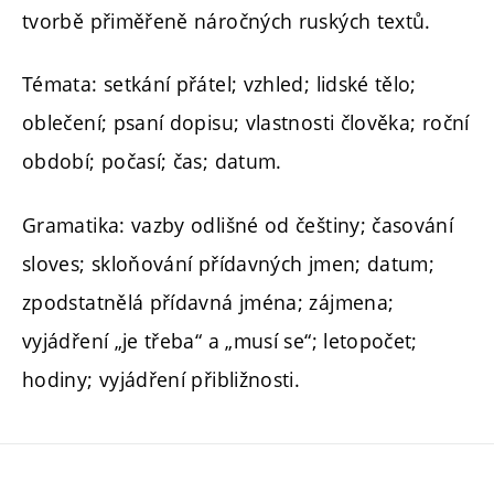
tvorbě přiměřeně náročných ruských textů.
Témata: setkání přátel; vzhled; lidské tělo;
oblečení; psaní dopisu; vlastnosti člověka; roční
období; počasí; čas; datum.
Gramatika: vazby odlišné od češtiny; časování
sloves; skloňování přídavných jmen; datum;
zpodstatnělá přídavná jména; zájmena;
vyjádření „je třeba“ a „musí se“; letopočet;
hodiny; vyjádření přibližnosti.