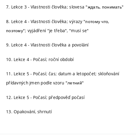
7. Lekce 3 - Vlastnosti člověka; slovesa "ждать, понимать"
8. Lekce 4 - Vlastnosti člověka; výrazy "потому что,
поэтому"; vyjádření "je třeba", "musí se"
9. Lekce 4 - Vlastnosti člověka a povolání
10. Lekce 4 - Počasí; roční období
11. Lekce 5 - Počasí; čas; datum a letopočet; skloňování
přídavných jmen podle vzoru "летний"
12. Lekce 5 - Počasí; předpověď počasí
13. Opakování, shrnutí