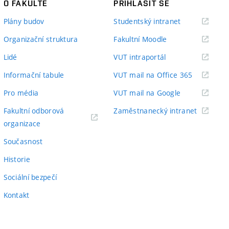
O FAKULTĚ
PŘIHLÁSIT SE
(externí
Plány budov
Studentský intranet
odkaz)
(externí
Organizační struktura
Fakultní Moodle
odkaz)
(externí
Lidé
VUT intraportál
odkaz)
(externí
Informační tabule
VUT mail na Office 365
odkaz)
(externí
Pro média
VUT mail na Google
odkaz)
(externí
Fakultní odborová
Zaměstnanecký intranet
(externí
odkaz)
organizace
odkaz)
Současnost
Historie
Sociální bezpečí
Kontakt