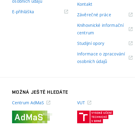
(externí
osobních údajů
Kontakt
odkaz)
(externí
E-přihláška
(externí
Závěrečné práce
odkaz)
odkaz)
Knihovnické informační
(externí
centrum
odkaz)
(externí
Studijní opory
odkaz)
Informace o zpracování
(externí
osobních údajů
odkaz)
MOŽNÁ JEŠTĚ HLEDÁTE
Centrum AdMaS
VUT
(externí
(externí
odkaz)
odkaz)