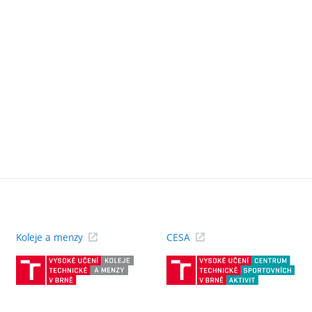
Koleje a menzy
CESA
(externí
(ext
odkaz)
odk