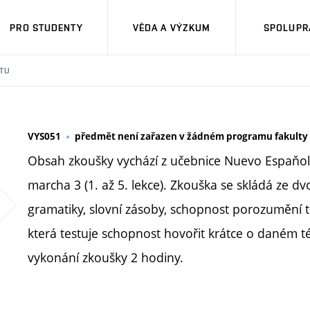
PRO STUDENTY
VĚDA A VÝZKUM
SPOLUPRÁ
TU
VYS051
předmět není zařazen v žádném programu fakulty
Obsah zkoušky vychází z učebnice Nuevo Espaňol
marcha 3 (1. až 5. lekce). Zkouška se skládá ze dv
gramatiky, slovní zásoby, schopnost porozumění te
která testuje schopnost hovořit krátce o daném 
vykonání zkoušky 2 hodiny.