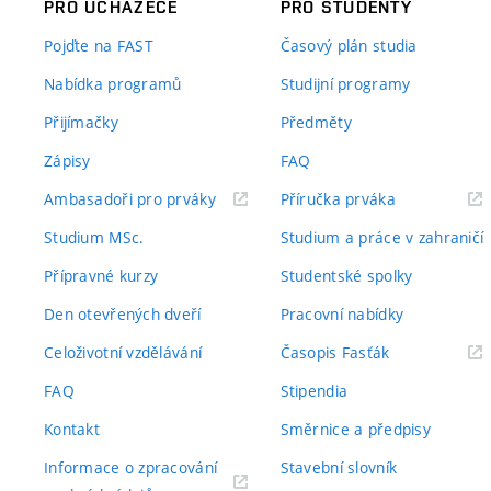
PRO UCHAZEČE
PRO STUDENTY
Pojďte na FAST
Časový plán studia
Nabídka programů
Studijní programy
Přijímačky
Předměty
Zápisy
FAQ
(externí
(externí
Ambasadoři pro prváky
Příručka prváka
odkaz)
odkaz)
Studium MSc.
Studium a práce v zahraničí
Přípravné kurzy
Studentské spolky
Den otevřených dveří
Pracovní nabídky
(externí
Celoživotní vzdělávání
Časopis Fasťák
odkaz)
FAQ
Stipendia
Kontakt
Směrnice a předpisy
Informace o zpracování
Stavební slovník