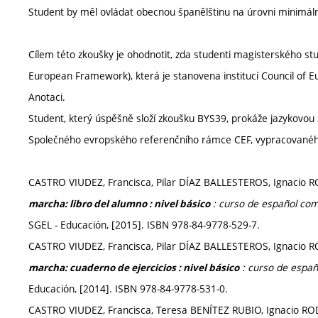
Student by měl ovládat obecnou španělštinu na úrovni minimál
Cílem této zkoušky je ohodnotit, zda studenti magisterského st
European Framework), která je stanovena institucí Council of E
Anotaci.
Student, který úspěšně složí zkoušku BYS39, prokáže jazykovou z
Společného evropského referenčního rámce CEF, vypracovanéh
CASTRO VIUDEZ, Francisca, Pilar DÍAZ BALLESTEROS, Ignac
: curso de español com
marcha: libro del alumno : nivel básico
SGEL - Educación, [2015]. ISBN 978-84-9778-529-7.
CASTRO VIUDEZ, Francisca, Pilar DÍAZ BALLESTEROS, Ignac
: curso de españ
marcha: cuaderno de ejercicios : nivel básico
Educación, [2014]. ISBN 978-84-9778-531-0.
CASTRO VIUDEZ, Francisca, Teresa BENÍTEZ RUBIO, Ignacio