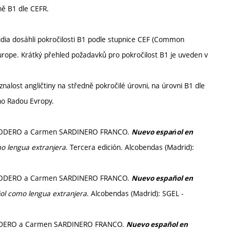
ně B1 dle CEFR.
udia dosáhli pokročilosti B1 podle stupnice CEF (Common
urope. Krátký přehled požadavků pro pokročilost B1 je uveden v
nalost angličtiny na středně pokročilé úrovni, na úrovni B1 dle
o Radou Evropy.
io RODERO a Carmen SARDINERO FRANCO.
Nuevo espańol en
o lengua extranjera
. Tercera edición. Alcobendas (Madrid):
io RODERO a Carmen SARDINERO FRANCO.
Nuevo español en
ol como lengua extranjera
. Alcobendas (Madrid): SGEL -
 RODERO a Carmen SARDINERO FRANCO.
Nuevo español en