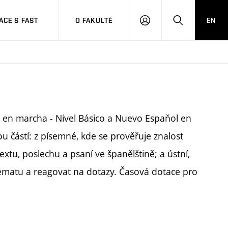
CE S FAST
O FAKULTĚ
EN
PŘIHLÁSIT
HLEDAT
SE
 en marcha - Nivel Básico a Nuevo Espaňol en
ou částí: z písemné, kde se prověřuje znalost
xtu, poslechu a psaní ve španělštině; a ústní,
tématu a reagovat na dotazy. Časová dotace pro