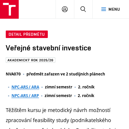
FAST
PŘIHLÁSIT
HLEDAT
MENU
VUT
SE
Brno
DETAIL PŘEDMĚTU
Veřejné stavební investice
AKADEMICKÝ ROK 2025/26
NVA070
předmět zařazen ve 2 studijních plánech
NPC-ARS / ARA
zimní semestr
2. ročník
NPC-ARS / ARP
zimní semestr
2. ročník
Těžištěm kursu je metodický návrh možností
zpracování feasibility study (podnikatelského