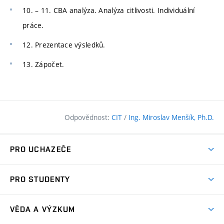
10. – 11. CBA analýza. Analýza citlivosti. Individuální
práce.
12. Prezentace výsledků.
13. Zápočet.
Odpovědnost:
CIT
/
Ing. Miroslav Menšík, Ph.D.
PRO UCHAZEČE
Pojďte na FAST
PRO STUDENTY
Nabídka programů
Časový plán studia
Přijímačky
VĚDA A VÝZKUM
Studijní programy
Zápisy