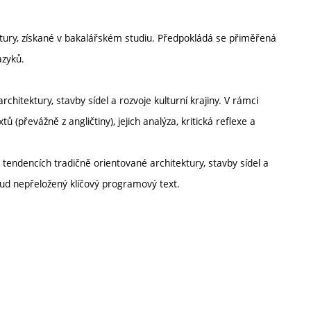
ktury, získané v bakalářském studiu. Předpokládá se přiměřená
azyků.
chitektury, stavby sídel a rozvoje kulturní krajiny. V rámci
(převážně z angličtiny), jejich analýza, kritická reflexe a
h tendencích tradičně orientované architektury, stavby sídel a
osud nepřeložený klíčový programový text.