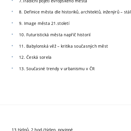
7.Tradiční pojetí evropského města
8. Definice města dle historiků, architektů, inženýrů – stá
9. Image města 21.století
10. Futuristická města napříč historií
11. Babylonská věž – kritika současných měst
12. Česká sorela
13. Současné trendy v urbanismu v ČR
13 týdnů, 2 hod./týden, povinné