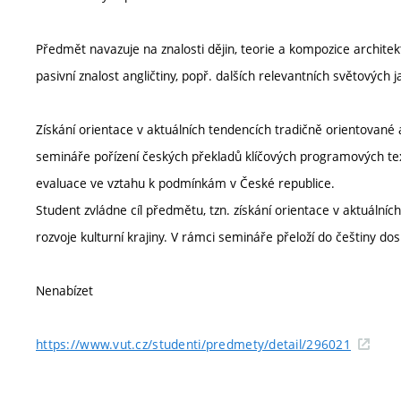
Předmět navazuje na znalosti dějin, teorie a kompozice archite
pasivní znalost angličtiny, popř. dalších relevantních světových j
Získání orientace v aktuálních tendencích tradičně orientované ar
semináře pořízení českých překladů klíčových programových textů 
evaluace ve vztahu k podmínkám v České republice.
Student zvládne cíl předmětu, tzn. získání orientace v aktuálníc
rozvoje kulturní krajiny. V rámci semináře přeloží do češtiny d
Nenabízet
https://www.vut.cz/studenti/predmety/detail/296021