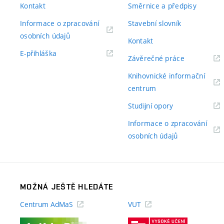
Kontakt
Směrnice a předpisy
Informace o zpracování
Stavební slovník
(externí
osobních údajů
Kontakt
odkaz)
(externí
E-přihláška
(externí
Závěrečné práce
odkaz)
odkaz)
Knihovnické informační
(externí
centrum
odkaz)
(externí
Studijní opory
odkaz)
Informace o zpracování
(externí
osobních údajů
odkaz)
MOŽNÁ JEŠTĚ HLEDÁTE
Centrum AdMaS
VUT
(externí
(externí