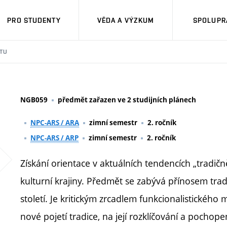
PRO STUDENTY
VĚDA A VÝZKUM
SPOLUPRÁ
TU
NGB059
předmět zařazen ve 2 studijních plánech
NPC-ARS / ARA
zimní semestr
2. ročník
NPC-ARS / ARP
zimní semestr
2. ročník
Získání orientace v aktuálních tendencích „tradičn
kulturní krajiny. Předmět se zabývá přínosem trad
století. Je kritickým zrcadlem funkcionalistickéh
nové pojetí tradice, na její rozklíčování a pochop