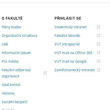
O FAKULTĚ
PŘIHLÁSIT SE
(externí
Plány budov
Studentský intranet
odkaz)
(externí
Organizační struktura
Fakultní Moodle
odkaz)
(externí
Lidé
VUT intraportál
odkaz)
(externí
Informační tabule
VUT mail na Office 365
odkaz)
(externí
Pro média
VUT mail na Google
odkaz)
(externí
Fakultní odborová
Zaměstnanecký intranet
(externí
odkaz)
organizace
odkaz)
Současnost
Historie
Sociální bezpečí