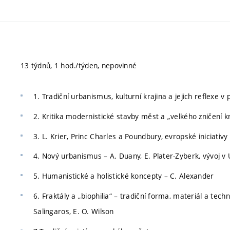
13 týdnů, 1 hod./týden, nepovinné
1. Tradiční urbanismus, kulturní krajina a jejich reflexe v p
2. Kritika modernistické stavby měst a „velkého zničení kra
3. L. Krier, Princ Charles a Poundbury, evropské iniciati
4. Nový urbanismus – A. Duany, E. Plater-Zyberk, vývoj v
5. Humanistické a holistické koncepty – C. Alexander
6. Fraktály a „biophilia“ – tradiční forma, materiál a tec
Salingaros, E. O. Wilson