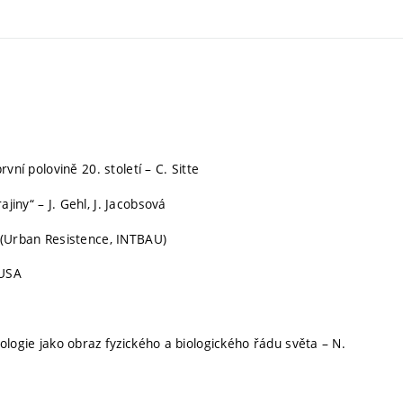
rvní polovině 20. století – C. Sitte
jiny“ – J. Gehl, J. Jacobsová
vy (Urban Resistence, INTBAU)
 USA
hnologie jako obraz fyzického a biologického řádu světa – N.