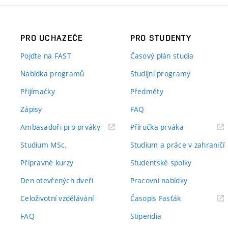
PRO UCHAZEČE
PRO STUDENTY
Pojďte na FAST
Časový plán studia
Nabídka programů
Studijní programy
Přijímačky
Předměty
Zápisy
FAQ
(externí
(externí
Ambasadoři pro prváky
Příručka prváka
odkaz)
odkaz)
Studium MSc.
Studium a práce v zahraničí
Přípravné kurzy
Studentské spolky
Den otevřených dveří
Pracovní nabídky
(externí
Celoživotní vzdělávání
Časopis Fasťák
odkaz)
FAQ
Stipendia