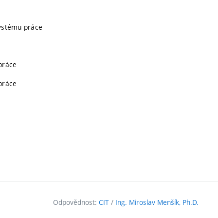
systému práce
 práce
 práce
Odpovědnost:
CIT
/
Ing. Miroslav Menšík, Ph.D.