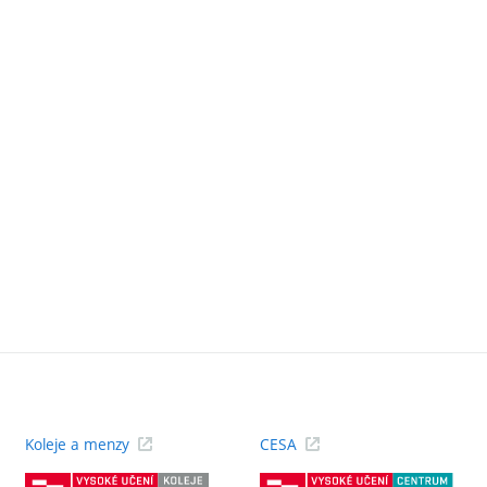
Koleje a menzy
CESA
(externí
(ext