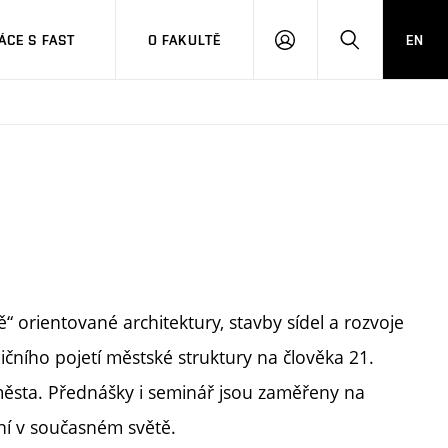
CE S FAST
O FAKULTĚ
EN
PŘIHLÁSIT
HLEDAT
SE
ě“ orientované architektury, stavby sídel a rozvoje
ičního pojetí městské struktury na člověka 21.
o města. Přednášky i seminář jsou zaměřeny na
ení v současném světě.