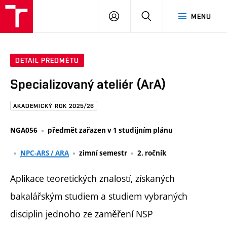
FAST
PŘIHLÁSIT
HLEDAT
MENU
VUT
SE
Brno
DETAIL PŘEDMĚTU
Specializovaný ateliér (ArA)
AKADEMICKÝ ROK 2025/26
NGA056
předmět zařazen v 1 studijním plánu
NPC-ARS / ARA
zimní semestr
2. ročník
Aplikace teoretických znalostí, získaných
bakalářským studiem a studiem vybraných
disciplin jednoho ze zaměření NSP