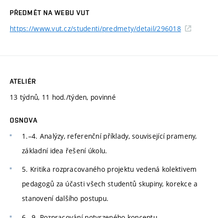
PŘEDMĚT NA WEBU VUT
https://www.vut.cz/studenti/predmety/detail/296018
ATELIÉR
13 týdnů, 11 hod./týden, povinné
OSNOVA
1.–4. Analýzy, referenční příklady, související prameny,
základní idea řešení úkolu.
5. Kritika rozpracovaného projektu vedená kolektivem
pedagogů za účasti všech studentů skupiny, korekce a
stanovení dalšího postupu.
6.–9. Rozpracování potvrzeného konceptu.