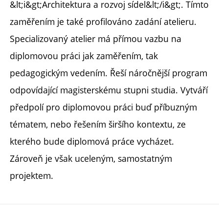
&lt;i&gt;Architektura a rozvoj sídel&lt;/i&gt;. Tímto
zaměřením je také profilováno zadání atelieru.
Specializovaný atelier má přímou vazbu na
diplomovou práci jak zaměřením, tak
pedagogickým vedením. Řeší náročnější program
odpovídající magisterskému stupni studia. Vytváří
předpolí pro diplomovou práci buď příbuzným
tématem, nebo řešením širšího kontextu, ze
kterého bude diplomová práce vycházet.
Zároveň je však uceleným, samostatným
projektem.