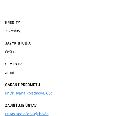
KREDITY
3 kredity
JAZYK STUDIA
čeština
SEMESTR
zimní
GARANT PŘEDMĚTU
PhDr. Ivana Poledňová, CSc.
ZAJIŠŤUJE ÚSTAV
Ústav společenských věd