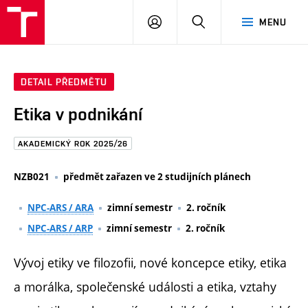
FAST
PŘIHLÁSIT
HLEDAT
MENU
VUT
SE
Brno
DETAIL PŘEDMĚTU
Etika v podnikání
AKADEMICKÝ ROK 2025/26
NZB021
předmět zařazen ve 2 studijních plánech
NPC-ARS / ARA
zimní semestr
2. ročník
NPC-ARS / ARP
zimní semestr
2. ročník
Vývoj etiky ve filozofii, nové koncepce etiky, etika
a morálka, společenské události a etika, vztahy